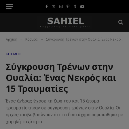
Facebook
X
Instagram
Pinterest
Tumblr
YouTube
(Twitter)
»
»
Αρχική
Κόσμος
Σύγκρουση Τρένων στην Ουαλία: Ένας Νεκρός και 15 Τραυματίες
ΚΌΣΜΟΣ
Σύγκρουση Τρένων στην
Ουαλία: Ένας Νεκρός και
15 Τραυματίες
Ένας άνδρας έχασε τη ζωή του και 15 άτομα
τραυματίστηκαν σε σύγκρουση τρένων στην Ουαλία. Οι
αρχές επιβεβαιώνουν ότι το δυστύχημα σημειώθηκε με
χαμηλή ταχύτητα.