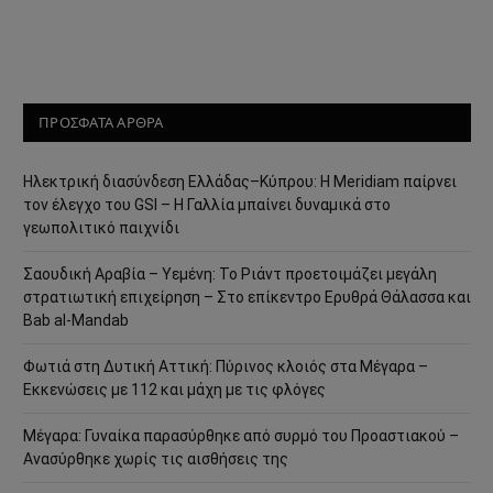
ΠΡΟΣΦΑΤΑ ΑΡΘΡΑ
Ηλεκτρική διασύνδεση Ελλάδας–Κύπρου: Η Meridiam παίρνει
τον έλεγχο του GSI – Η Γαλλία μπαίνει δυναμικά στο
γεωπολιτικό παιχνίδι
Σαουδική Αραβία – Υεμένη: Το Ριάντ προετοιμάζει μεγάλη
στρατιωτική επιχείρηση – Στο επίκεντρο Ερυθρά Θάλασσα και
Bab al-Mandab
Φωτιά στη Δυτική Αττική: Πύρινος κλοιός στα Μέγαρα –
Εκκενώσεις με 112 και μάχη με τις φλόγες
Μέγαρα: Γυναίκα παρασύρθηκε από συρμό του Προαστιακού –
Ανασύρθηκε χωρίς τις αισθήσεις της