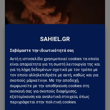
ΚΌΣΜΟΣ
Ουκρανικά drones έπληξαν τη Wildberries: Στόχος
η «καρδιά» της ρωσικής εφοδιαστικής αλυσίδας
18/07/2026