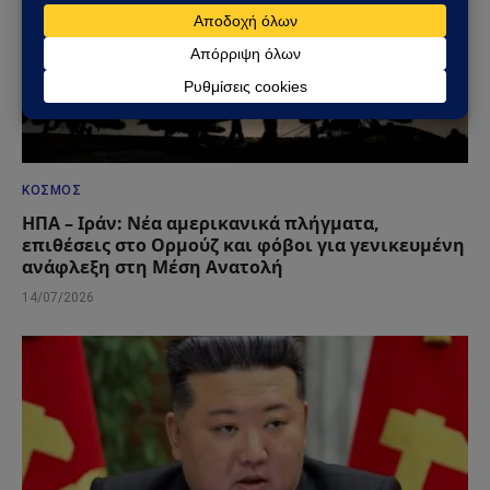
ΚΌΣΜΟΣ
ΗΠΑ – Ιράν: Νέα αμερικανικά πλήγματα,
επιθέσεις στο Ορμούζ και φόβοι για γενικευμένη
ανάφλεξη στη Μέση Ανατολή
14/07/2026