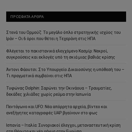
ΠΡΟΣΦΑΤΑ ΑΡΘΡΑ
Στενά του Ορμούζ: Το μεγάλο όπλο στρατηγικής ισχύος του
Ιράν – Οι 6 όροι που θέτει η Τεχεράνη στις ΗΠΑ
Φλέγεται το πακιστανικά ελεγχόμενο Κασμίρ: Νεκροί,
συγκρούσεις και εκλογές υπό τη σκιά μιας βαθιάς κρίσης
Άντονι Φάουτσι: Στο Υπουργείο Δικαιοσύνης η υπόθεσή του –
Τι πραγματικά συμβαίνει στις ΗΠΑ
Τυφώνας Dolphin: Σαρώνει την Οκινάουα – Τραυματίες,
δεκάδες χιλιάδες χωρίς ρεύμα στην Ιαπωνία
Πεντάγωνο και UFO: Νέα απόρρητα αρχεία, βίντεο και
ανεξήγητες καταγραφές UAP βγαίνουν στο φως
Ισπανία – Ιταλία: Συνοριακοί έλεγχοι, μεταναστευτική κρίση
στη Θέουτα και νέο ρήγμα στην Ευρώπη