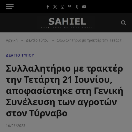
Facebook
X
Instagram
Pinterest
Tumblr
YouTube
(Twitter)
»
»
Αρχική
Δελτίο Τύπου
Συλλαλητήριο με τρακτέρ την Τετάρτη 21 Ιουνίου, αποφασίστηκε στη Γενική Συνέλευση των αγροτών στον Τύρναβο
ΔΕΛΤΊΟ ΤΎΠΟΥ
Συλλαλητήριο με τρακτέρ
την Τετάρτη 21 Ιουνίου,
αποφασίστηκε στη Γενική
Συνέλευση των αγροτών
στον Τύρναβο
16/06/2023