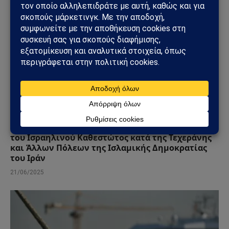
ΔΕΛΤΊΟ ΤΎΠΟΥ
Νομική Δήλωση σχετικά με την Επιθετική Πράξη
του Ισραηλινού Καθεστώτος κατά της Τεχεράνης
και Άλλων Πόλεων της Ισλαμικής Δημοκρατίας
του Ιράν
21/06/2025