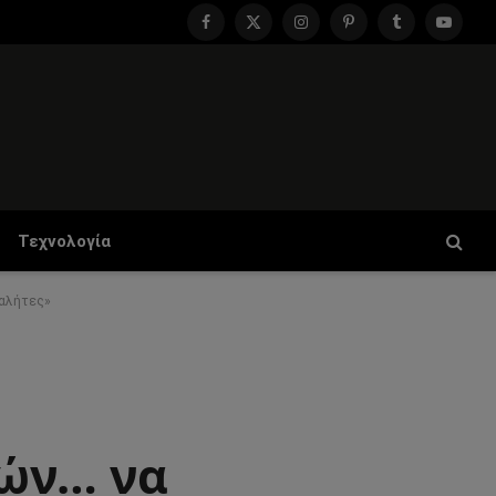
Facebook
X
Instagram
Pinterest
Tumblr
YouTu
(Twitter)
Τεχνολογία
 αλήτες»
τών… να