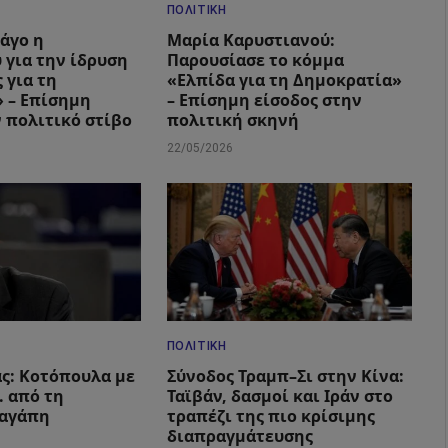
ΠΟΛΙΤΙΚΉ
Πάγο η
Μαρία Καρυστιανού:
 για την ίδρυση
Παρουσίασε το κόμμα
 για τη
«Ελπίδα για τη Δημοκρατία»
 – Επίσημη
– Επίσημη είσοδος στην
ν πολιτικό στίβο
πολιτική σκηνή
22/05/2026
ΠΟΛΙΤΙΚΉ
ς: Κοτόπουλα με
Σύνοδος Τραμπ–Σι στην Κίνα:
 από τη
Ταϊβάν, δασμοί και Ιράν στο
 αγάπη
τραπέζι της πιο κρίσιμης
διαπραγμάτευσης