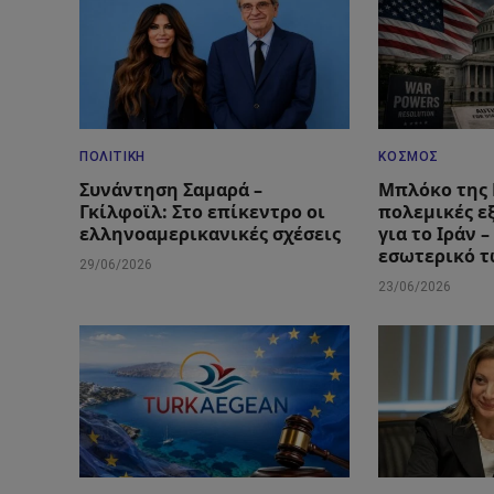
ΠΟΛΙΤΙΚΉ
ΚΌΣΜΟΣ
Συνάντηση Σαμαρά –
Μπλόκο της 
Γκίλφοϊλ: Στο επίκεντρο οι
πολεμικές ε
ελληνοαμερικανικές σχέσεις
για το Ιράν 
εσωτερικό 
29/06/2026
23/06/2026