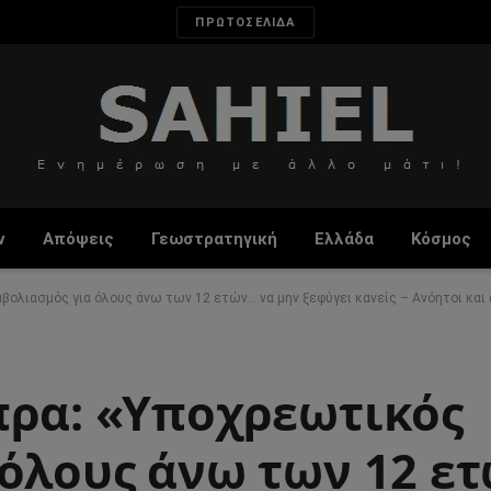
ΠΡΩΤΟΣΕΛΙΔΑ
ν
Απόψεις
Γεωστρατηγική
Ελλάδα
Κόσμος
βολιασμός για όλους άνω των 12 ετών… να μην ξεφύγει κανείς – Ανόητοι και
πρα: «Υποχρεωτικός
 όλους άνω των 12 ε