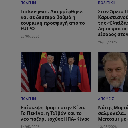
ΠΟΛΙΤΙΚΉ
ΠΟΛΙΤΙΚΉ
Turkaegean: Απορρίφθηκε
Στον Άρειο 
και σε δεύτερο βαθμό η
Καρυστιανού
τουρκική προσφυγή από το
της «Ελπίδας
EUIPO
Δημοκρατία»
είσοδος στο
29/05/2026
26/05/2026
ΠΟΛΙΤΙΚΉ
ΑΠΌΨΕΙΣ
Επίσκεψη Τραμπ στην Κίνα:
Νότης Μαριά
Το Πεκίνο, η Ταϊβάν και το
σαλμονέλα….
νέο παζάρι ισχύος ΗΠΑ–Κίνας
Mercosur με
14/05/2026
13/05/2026