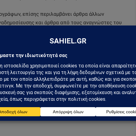
ρογράφων, επίσης περιλαμβάνει άρθρα άλλων
αδημοσίευσης και άρθρα από τους αναγνώστες του
υ άρθρου αναγράφεται ευκρινώς η πηγή του.
hiel στο Google News
ή για να λαμβάνεις πρώτος τις σημαντικότερες
 και αναλύσεις.
preferred source