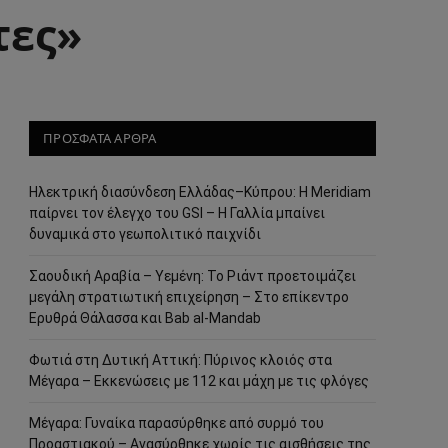
τες»
ΠΡΟΣΦΑΤΑ ΑΡΘΡΑ
Ηλεκτρική διασύνδεση Ελλάδας–Κύπρου: Η Meridiam
παίρνει τον έλεγχο του GSI – Η Γαλλία μπαίνει
δυναμικά στο γεωπολιτικό παιχνίδι
Σαουδική Αραβία – Υεμένη: Το Ριάντ προετοιμάζει
μεγάλη στρατιωτική επιχείρηση – Στο επίκεντρο
Ερυθρά Θάλασσα και Bab al-Mandab
Φωτιά στη Δυτική Αττική: Πύρινος κλοιός στα
Μέγαρα – Εκκενώσεις με 112 και μάχη με τις φλόγες
Μέγαρα: Γυναίκα παρασύρθηκε από συρμό του
Προαστιακού – Ανασύρθηκε χωρίς τις αισθήσεις της