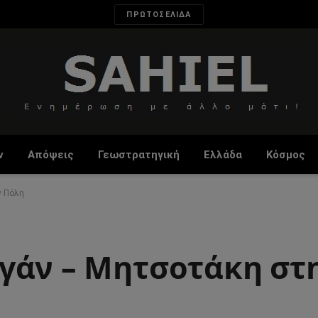
ΠΡΩΤΟΣΕΛΙΔΑ
ν
Απόψεις
Γεωστρατηγική
Ελλάδα
Κόσμος
ν Πόλη
γάν – Μητσοτάκη στ