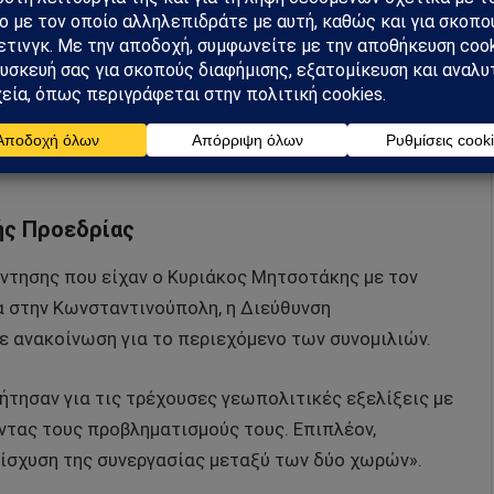
σουν τις κινήσεις τους, προκειμένου να ανοίξουν
 Τούρκο πρόεδρο μάλιστα να λέει στον Έλληνα
ας φυγαδεύτηκε Ελληνίδα από τη Χερσώνα.
κε πως οι δύο χώρες οφείλουν να εκπληρώσουν τις
ής Προεδρίας
ντησης που είχαν ο Κυριάκος Μητσοτάκης με τον
α στην Κωνσταντινούπολη, η Διεύθυνση
 ανακοίνωση για το περιεχόμενο των συνομιλιών.
ήτησαν για τις τρέχουσες γεωπολιτικές εξελίξεις με
ντας τους προβληματισμούς τους. Επιπλέον,
ίσχυση της συνεργασίας μεταξύ των δύο χωρών».