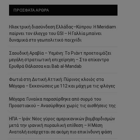
ΠΡΟΣΦΑΤΑ ΑΡΘΡΑ
Ηλεκτρική διασύνδεση Ελλάδας–Κύπρου: Η Meridiam
παίρνει τον έλεγχο του GSI – Η Γαλλία μπαίνει
δυναμικά στο γεωπολιτικό παιχνίδι
Σαουδική Αραβία – Υεμένη: Το Ριάντ προετοιμάζει
μεγάλη στρατιωτική επιχείρηση – Στο επίκεντρο
Ερυθρά Θάλασσα και Bab al-Mandab
Φωτιά στη Δυτική Αττική: Πύρινος κλοιός στα
Μέγαρα – Εκκενώσεις με 112 και μάχη με τις φλόγες
Μέγαρα: Γυναίκα παρασύρθηκε από συρμό του
Προαστιακού – Ανασύρθηκε χωρίς τις αισθήσεις της
ΗΠΑ – Ιράν: Νέος γύρος αμερικανικών βομβαρδισμών
μετά την ιρανική πυραυλική επίθεση – Η Μέση
Ανατολή εισέρχεται σε ακόμη πιο επικίνδυνη φάση