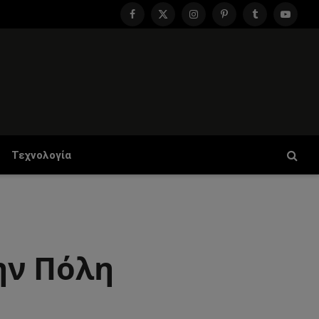
Facebook
X
Instagram
Pinterest
Tumblr
YouTu
(Twitter)
Τεχνολογία
ην Πόλη