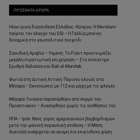
ΠΡΟΣΦΑΤΑ ΑΡΘΡΑ
Ηλεκτρική διασύνδεση Ελλάδας–Κύπρου: Η Meridiam
παίρνει τον έλεγχο του GSI – Η Γαλλία μπαίνει
δυναμικά στο γεωπολιτικό παιχνίδι
Σαουδική Αραβία – Υεμένη: Το Ριάντ προετοιμάζει
μεγάλη στρατιωτική επιχείρηση – Στο επίκεντρο
Ερυθρά Θάλασσα και Bab al-Mandab
Φωτιά στη Δυτική Αττική: Πύρινος κλοιός στα
Μέγαρα – Εκκενώσεις με 112 και μάχη με τις φλόγες
Μέγαρα: Γυναίκα παρασύρθηκε από συρμό του
Προαστιακού – Ανασύρθηκε χωρίς τις αισθήσεις της
ΗΠΑ – Ιράν: Νέος γύρος αμερικανικών βομβαρδισμών
μετά την ιρανική πυραυλική επίθεση – Η Μέση
Ανατολή εισέρχεται σε ακόμη πιο επικίνδυνη φάση