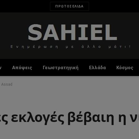
ΠΡΩΤΟΣΕΛΙΔΑ
ν
Απόψεις
Γεωστρατηγική
Ελλάδα
Κόσμος
η Assad
ς εκλογές βέβαιη η ν