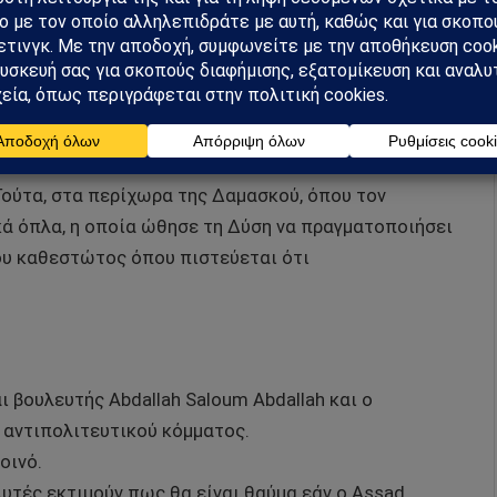
σκησε το εκλογικό του δικαίωμα (στην πόλη Ντούμα,
τήριξε πως δεν δίνει σημασία στις απόψεις της
έφερε ο Assad.
 τις πιο σφοδρές μάχες κατά τη διάρκεια του
Γούτα, στα περίχωρα της Δαμασκού, όπου τον
κά όπλα, η οποία ώθησε τη Δύση να πραγματοποιήσει
υ καθεστώτος όπου πιστεύεται ότι
ι βουλευτής Abdallah Saloum Abdallah και ο
 αντιπολιτευτικού κόμματος.
οινό.
υτές εκτιμούν πως θα είναι θαύμα εάν ο Assad