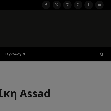
Facebook
X
Instagram
Pinterest
Tumblr
YouTu
(Twitter)
Τεχνολογία
ίκη Assad