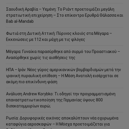
Σαουδική Αραβία – Υεμένη: Το Ριάντ προετοιμάζει μεγάλη
στρατιωτική επιχείρηση – Στο επίκεντρο Ερυθρά Θάλασσα και
Bab al-Mandab
Φωτιά στη Δυτική Αττική: Πύρινος κλοιός στα Μέγαρα –
Εκκενώσεις με 112 και μάχη με τις φλόγες
Μέγαρα: Γυναίκα παρασύρθηκε από συρμό του Προαστιακού –
Ανασύρθηκε χωρίς τις αισθήσεις της
ΗΠΑ – Ιράν: Νέος γύρος αμερικανικών βομβαρδισμών μετά την
ιρανική πυραυλική επίθεση – Η Μέση Ανατολή εισέρχεται σε
ακόμη πιο επικίνδυνη φάση
Ανάλυση Andrew Korybko: Τι οδηγεί την προγραμματισμένη
επαναστρατιωτικοποίηση της Γερμανίας ύψους 800
δισεκατομμυρίων ευρώ;
Ρωσία: Δορυφορικές εικόνες αποκαλύπτουν νέα οχυρωμένα
καταφύγια αεροσκαφών – Η Μόσχα προετοιμάζεται για