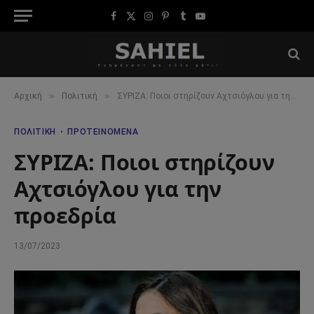
Facebook
X
Instagram
Pinterest
Tumblr
YouTube
(Twitter)
»
»
Αρχική
Πολιτική
ΣΥΡΙΖΑ: Ποιοι στηρίζουν Αχτσιόγλου για την προεδρία
ΠΟΛΙΤΙΚΉ
ΠΡΟΤΕΙΝΌΜΕΝΑ
ΣΥΡΙΖΑ: Ποιοι στηρίζουν
Αχτσιόγλου για την
προεδρία
13/07/2023