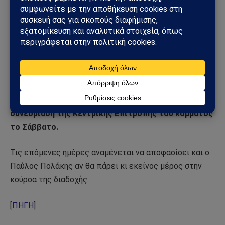
πρέπει να είναι υποψήφιος από τη στιγμή που από το
μίνι συνέδριο της τάσης είχε διαφανεί ότι οι μισοί θα
στήριζαν την υποψηφιότητα της Εφης Αχτσιόγλου και
οι άλλοι μισοί θα τη στήριζαν στο ενδεχόμενο που θα
περνούσε στον δεύτερο γύρο.
Αναμένεται η επίσημη τοποθέτηση του Νίκου
Παππά, ο οποίος θα «ανοίξει τα χαρτιά του» στη
συνεδρίαση της Κεντρικής Επιτροπής του κόμματος
το Σάββατο.
Τις επόμενες ημέρες αναμένεται να αποφασίσει και ο
Παύλος Πολάκης αν θα πάρει κι εκείνος μέρος στην
κούρσα της διαδοχής.
[
ΠΗΓΗ
]