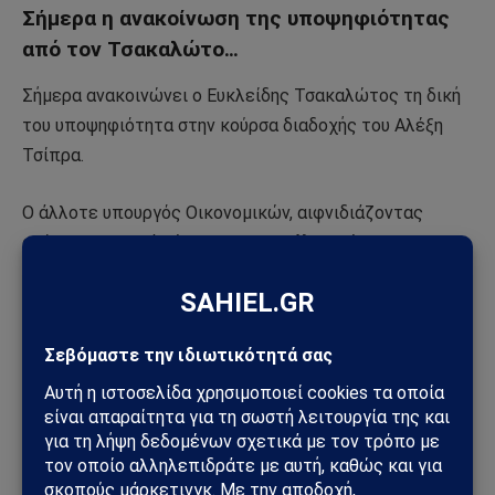
Σήμερα η ανακοίνωση της υποψηφιότητας
από τον Τσακαλώτο…
Σήμερα ανακοινώνει ο Ευκλείδης Τσακαλώτος τη δική
του υποψηφιότητα στην κούρσα διαδοχής του Αλέξη
Τσίπρα.
Ο άλλοτε υπουργός Οικονομικών, αιφνιδιάζοντας
ακόμα και πολλά μέλη της
«Ομπρέλας»
, έλαβε την
απόφαση να διεκδικήσει την προεδρία του κόμματος,
κάτι που θα επισημοποιηθεί στις 14:00 της
Παρασκευής στο Impact Hub Athens στου Ψυρρή.
Δεν είναι λίγα τα μέλη της εσωκομματικής τάσης
«Ομπρέλα»
, της οποίας ηγείται ο κ. Τσακαλώτος
(Νίκος Βούτσης, Πάνος Σκουρλέτης κ.ά.), τα οποία
διατύπωσαν την άποψη ότι ο κ. Τσακαλώτος δεν θα