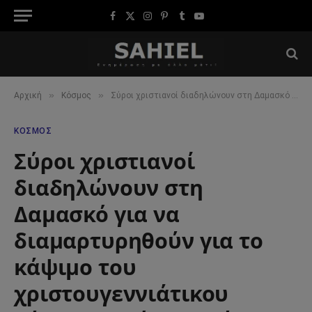
Facebook
X
Instagram
Pinterest
Tumblr
YouTube
(Twitter)
»
»
Αρχική
Κόσμος
Σύροι χριστιανοί διαδηλώνουν στη Δαμασκό για να διαμαρτυρηθούν για το κάψιμο του χριστουγεννιάτικου δέντρου από μαχητές της HTS
ΚΌΣΜΟΣ
Σύροι χριστιανοί
διαδηλώνουν στη
Δαμασκό για να
διαμαρτυρηθούν για το
κάψιμο του
χριστουγεννιάτικου