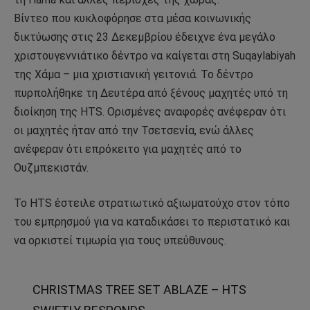
Βίντεο που κυκλοφόρησε στα μέσα κοινωνικής
δικτύωσης στις 23 Δεκεμβρίου έδειχνε ένα μεγάλο
χριστουγεννιάτικο δέντρο να καίγεται στη Suqaylabiyah
της Χάμα – μια χριστιανική γειτονιά. Το δέντρο
πυρπολήθηκε τη Δευτέρα από ξένους μαχητές υπό τη
διοίκηση της HTS. Ορισμένες αναφορές ανέφεραν ότι
οι μαχητές ήταν από την Τσετσενία, ενώ άλλες
ανέφεραν ότι επρόκειτο για μαχητές από το
Ουζμπεκιστάν.
Το HTS έστειλε στρατιωτικό αξιωματούχο στον τόπο
του εμπρησμού για να καταδικάσει το περιστατικό και
να ορκιστεί τιμωρία για τους υπεύθυνους.
CHRISTMAS TREE SET ABLAZE – HTS