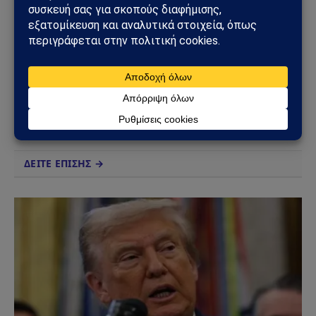
Sahiel Newsroom
Facebook
X
Pinterest
Instagram
Tumblr
(Twitter)
Το Sahiel.gr είναι ανεξάρτητη ψηφιακή πύλη ενημέρωσης
και ανάλυσης με έμφαση στη γεωπολιτική, τη διεθνή
ασφάλεια, τα εθνικά ζητήματα και τις διεθνείς εξελίξεις
που επηρεάζουν την Ελλάδα και τον ευρύτερο ελληνισμό.
ΔΕΙΤΕ ΕΠΙΣΗΣ →