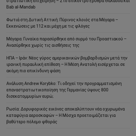
στρατιωτική επιχείρηση – Στο επίκεντρο Ερυθρά Θάλασσα και
Bab al-Mandab
Φωτιά στη Δυτική Αττική: Πύρινος κλοιός στα Μέγαρα –
Εκκενώσεις με 112 και μάχη με τις φλόγες
Μέγαρα: Γυναίκα παρασύρθηκε από συρμό του Προαστιακού –
Ανασύρθηκε χωρίς τις αισθήσεις της
ΗΠΑ – Ιράν: Νέος γύρος αμερικανικών βομβαρδισμών μετά την
ιρανική πυραυλική επίθεση – Η Μέση Ανατολή εισέρχεται σε
ακόμη πιο επικίνδυνη φάση
Ανάλυση Andrew Korybko: Τι οδηγεί την προγραμματισμένη
επαναστρατιωτικοποίηση της Γερμανίας ύψους 800
δισεκατομμυρίων ευρώ;
Ρωσία: Δορυφορικές εικόνες αποκαλύπτουν νέα οχυρωμένα
καταφύγια αεροσκαφών – Η Μόσχα προετοιμάζεται για
βαθύτερο πόλεμο φθοράς