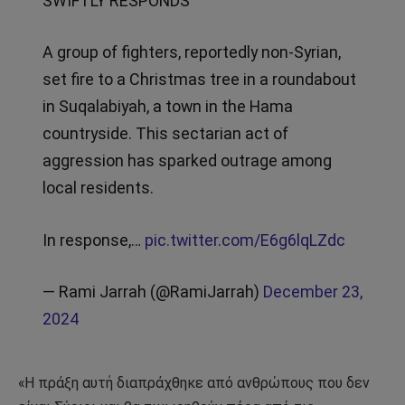
SWIFTLY RESPONDS
A group of fighters, reportedly non-Syrian,
set fire to a Christmas tree in a roundabout
in Suqalabiyah, a town in the Hama
countryside. This sectarian act of
aggression has sparked outrage among
local residents.
In response,…
pic.twitter.com/E6g6lqLZdc
— Rami Jarrah (@RamiJarrah)
December 23,
2024
«Η πράξη αυτή διαπράχθηκε από ανθρώπους που δεν