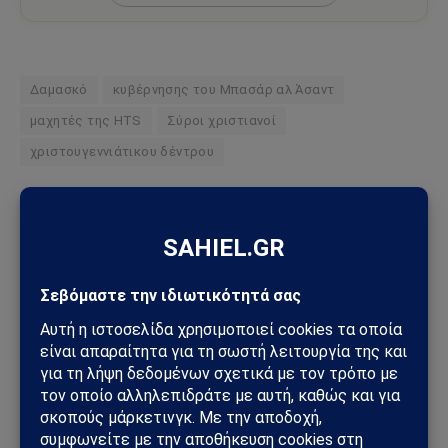
Δαμασκό
κυβέρνησης του Μπασάρ αλ Άσαντ
μαχητές της HTS
Σύροι χριστιανοί
χριστουγεννιάτικου δέντρου
Ακολουθήστε στο Instagram
Ακολουθήστε στο YouTube
Facebook
Twitter
Pinterest
Tumblr