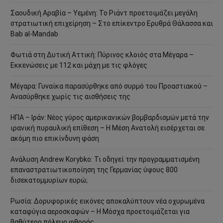
Σαουδική Αραβία – Υεμένη: Το Ριάντ προετοιμάζει μεγάλη
στρατιωτική επιχείρηση – Στο επίκεντρο Ερυθρά Θάλασσα και
Bab al-Mandab
Φωτιά στη Δυτική Αττική: Πύρινος κλοιός στα Μέγαρα –
Εκκενώσεις με 112 και μάχη με τις φλόγες
Μέγαρα: Γυναίκα παρασύρθηκε από συρμό του Προαστιακού –
Ανασύρθηκε χωρίς τις αισθήσεις της
ΗΠΑ – Ιράν: Νέος γύρος αμερικανικών βομβαρδισμών μετά την
ιρανική πυραυλική επίθεση – Η Μέση Ανατολή εισέρχεται σε
ακόμη πιο επικίνδυνη φάση
Ανάλυση Andrew Korybko: Τι οδηγεί την προγραμματισμένη
επαναστρατιωτικοποίηση της Γερμανίας ύψους 800
δισεκατομμυρίων ευρώ;
Ρωσία: Δορυφορικές εικόνες αποκαλύπτουν νέα οχυρωμένα
καταφύγια αεροσκαφών – Η Μόσχα προετοιμάζεται για
βαθύτερο πόλεμο φθοράς