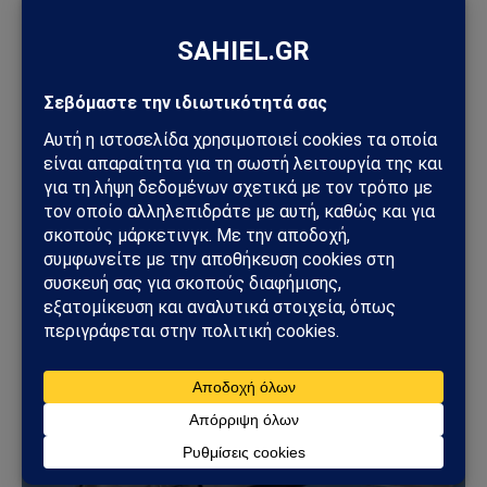
ΓΕΩΣΤΡΑΤΗΓΙΚΉ
Ρωσία: Δορυφορικές εικόνες αποκαλύπτουν νέα
οχυρωμένα καταφύγια αεροσκαφών – Η Μόσχα
προετοιμάζεται για βαθύτερο πόλεμο φθοράς
31/07/2026