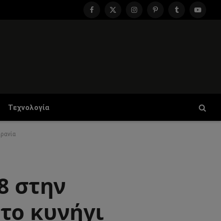
Facebook
X
Instagram
Pinterest
Tumblr
YouTu
(Twitter)
Τεχνολογία
κρανία
8 στην
το κυνήγι