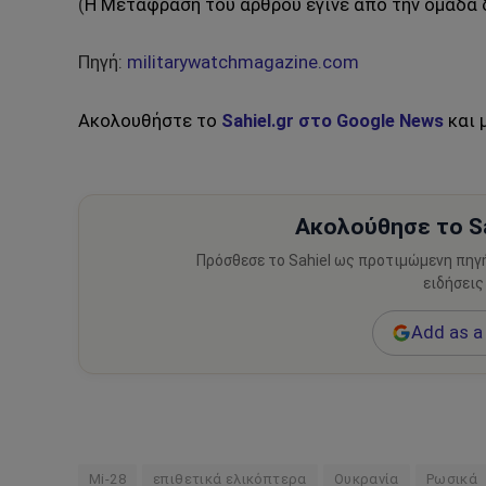
(
Η Μετάφραση του άρθρου έγινε από την ομάδα δι
Πηγή:
militarywatchmagazine.com
Ακολουθήστε το
Sahiel.gr στο Google News
και 
Ακολούθησε το Sa
Πρόσθεσε το Sahiel ως προτιμώμενη πηγ
ειδήσεις
Add as a 
Mi-28
επιθετικά ελικόπτερα
Ουκρανία
Ρωσικά