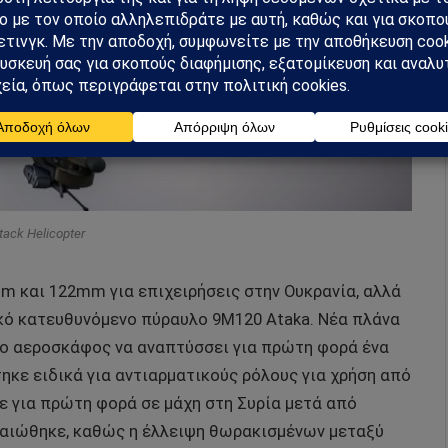
tack Helicopter
m και 122mm για επιχειρήσεις στην Ουκρανία, αλλά
ικό κατευθυνόμενο πύραυλο 9M120 Ataka. Νέα πλάνα
το αεροσκάφος να αναπτύσσει για πρώτη φορά ένα
ηκε ειδικά για αντιαρματικούς ρόλους για χρήση από
ε για πρώτη φορά σε μάχη στη Συρία μετά από
βαιώθηκε, καθώς η έλλειψη θωρακισμένων μεταξύ