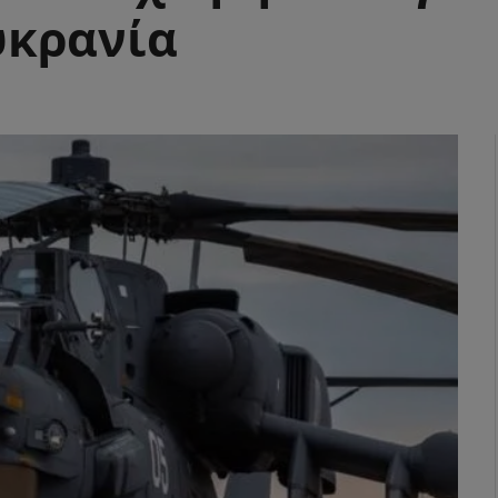
υκρανία