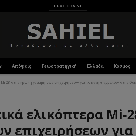
ΠΡΩΤΟΣΕΛΙΔΑ
ν
Απόψεις
Γεωστρατηγική
Ελλάδα
Κόσμος
 Mi-28 στην πρώτη γραμμή των επιχειρήσεων για το κυνήγι αρμάτων στην Ου
ικά ελικόπτερα Mi-2
ν επιχειρήσεων για 