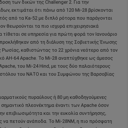
οση των δικών της Challenger 2. Για την
δων, εκτιμάται ότι πάνω από 120 Mi-28 βρίσκονται
κτός από τα Ka-52 με διπλό ρότορα που παράγονται
ov θεωρούνται τα πιο ισχυρά επιχειρησιακά
α τίθεται σε υπηρεσία για πρώτη φορά τον Ιανουάριο
 προκλήθηκαν από τη διάλυση της Σοβιετικής Ένωσης
ς Ρωσίας, καθιστώντας το 22 χρόνια νεότερο από τον
ικό AH-64 Apache. Το Mi-28 αναπτύχθηκε ως άμεσος
pache, του Mi-24 Hind, με τους δύο παλαιότερους
 στόλου του ΝΑΤΟ και του Συμφώνου της Βαρσοβίας
τιαρματικούς πυραύλους ή 80 μη καθοδηγούμενες
ν σημαντικό πλεονέκτημα έναντι των Apache όσον
την επιβιωσιμότητα και την ευκολία συντήρησης,
 να πετούν ανάποδα. Το Mi-28NM, η πιο πρόσφατη