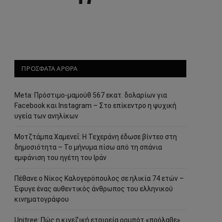
ΠΡΟΣΦΑΤΑ ΑΡΘΡΑ
Meta: Πρόστιμο-μαμούθ 567 εκατ. δολαρίων για
Facebook και Instagram – Στο επίκεντρο η ψυχική
υγεία των ανηλίκων
Μοτζτάμπα Χαμενεΐ: Η Τεχεράνη έδωσε βίντεο στη
δημοσιότητα – Το μήνυμα πίσω από τη σπάνια
εμφάνιση του ηγέτη του Ιράν
Πέθανε ο Νίκος Καλογερόπουλος σε ηλικία 74 ετών –
Έφυγε ένας αυθεντικός άνθρωπος του ελληνικού
κινηματογράφου
Unitree: Πώς η κινεζική εταιρεία ρομπότ «πρόλαβε»