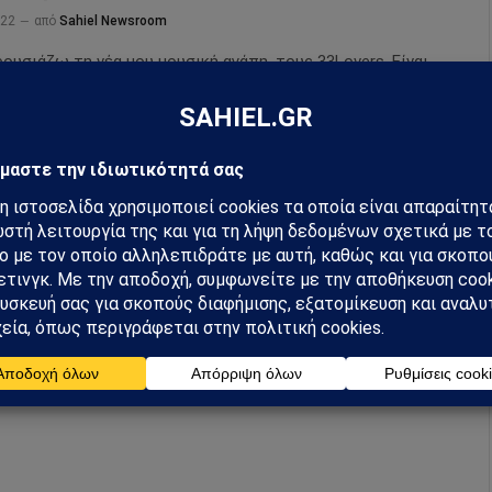
022
από
Sahiel Newsroom
ουσιάζω τη νέα μου μουσική αγάπη, τους 33Lovers. Είναι
ια που γράφω καιρό τώρα και μετά από δεύτερες σκέψεις
ασφάλειε