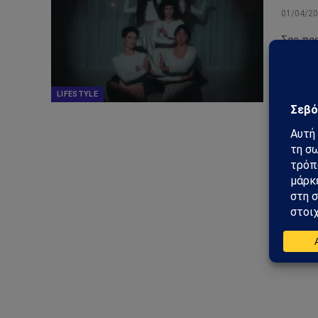
01/04/2
Σας παρ
κομμάτ
και αν
LIFESTYLE