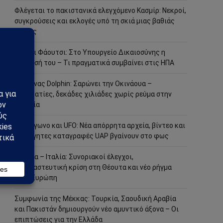
Φλέγεται το πακιστανικά ελεγχόμενο Κασμίρ: Νεκροί,
συγκρούσεις και εκλογές υπό τη σκιά μιας βαθιάς
κρίσης
Άντονι Φάουτσι: Στο Υπουργείο Δικαιοσύνης η
υπόθεσή του – Τι πραγματικά συμβαίνει στις ΗΠΑ
Τυφώνας Dolphin: Σαρώνει την Οκινάουα –
Τραυματίες, δεκάδες χιλιάδες χωρίς ρεύμα στην
Ιαπωνία
Πεντάγωνο και UFO: Νέα απόρρητα αρχεία, βίντεο και
ανεξήγητες καταγραφές UAP βγαίνουν στο φως
Ισπανία – Ιταλία: Συνοριακοί έλεγχοι,
μεταναστευτική κρίση στη Θέουτα και νέο ρήγμα
στην Ευρώπη
Συμφωνία της Μέκκας: Τουρκία, Σαουδική Αραβία
και Πακιστάν δημιουργούν νέο αμυντικό άξονα – Οι
επιπτώσεις για την Ελλάδα