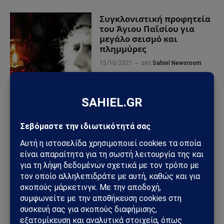
Συγκλονιστική προφητεία
του Άγιου Παΐσίου για
μεγάλο σεισμό και
πλημμύρες
15/10/2021
από
Sahiel Newsroom
ΠΡΟΣΦΑΤΑ ΑΡΘΡΑ
Ηλεκτρική διασύνδεση Ελλάδας–Κύπρου: Η Meridiam παίρνει
τον έλεγχο του GSI – Η Γαλλία μπαίνει δυναμικά στο
γεωπολιτικό παιχνίδι
Σαουδική Αραβία – Υεμένη: Το Ριάντ προετοιμάζει μεγάλη