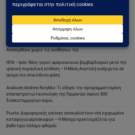
στρατιωτική επιχείρηση – Στο επίκεντρο Ερυθρά Θάλασσα και
Bab al-Mandab
Φωτιά στη Δυτική Αττική: Πύρινος κλοιός στα Μέγαρα –
Εκκενώσεις με 112 και μάχη με τις φλόγες
Μέγαρα: Γυναίκα παρασύρθηκε από συρμό του Προαστιακού –
Ανασύρθηκε χωρίς τις αισθήσεις της
ΗΠΑ – Ιράν: Νέος γύρος αμερικανικών βομβαρδισμών μετά την
ιρανική πυραυλική επίθεση – Η Μέση Ανατολή εισέρχεται σε
ακόμη πιο επικίνδυνη φάση
Ανάλυση Andrew Korybko: Τι οδηγεί την προγραμματισμένη
επαναστρατιωτικοποίηση της Γερμανίας ύψους 800
δισεκατομμυρίων ευρώ;
Ρωσία: Δορυφορικές εικόνες αποκαλύπτουν νέα οχυρωμένα
καταφύγια αεροσκαφών – Η Μόσχα προετοιμάζεται για
βαθύτερο πόλεμο φθοράς