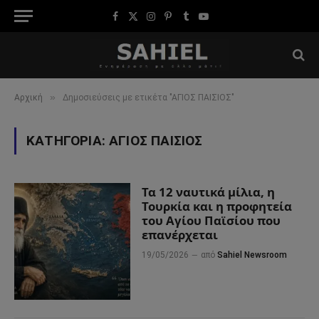
Facebook
X
Instagram
Pinterest
Tumblr
YouTube
(Twitter)
»
Αρχική
Δημοσιεύσεις με ετικέτα "ΑΓΙΟΣ ΠΑΙΣΙΟΣ"
ΚΑΤΗΓΟΡΊΑ:
ΑΓΙΟΣ ΠΑΙΣΙΟΣ
Τα 12 ναυτικά μίλια, η
Τουρκία και η προφητεία
του Αγίου Παϊσίου που
επανέρχεται
19/05/2026
από
Sahiel Newsroom