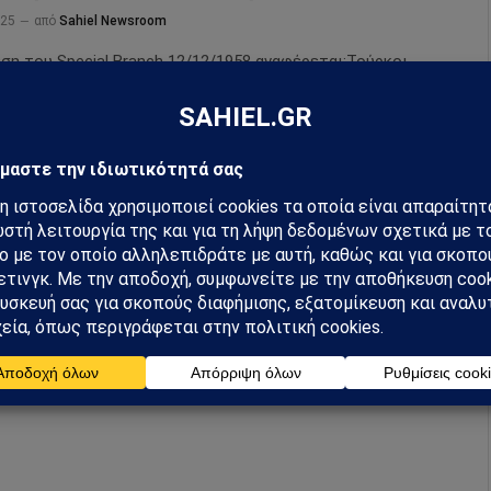
025
από
Sahiel Newsroom
ση του Special Branch 12/12/1958 αναφέρεται:Τούρκοι
νταν για πολιτικά εγκλήματα εμπρησμών ελληνικών
σιών, Τουρκοκύπριος