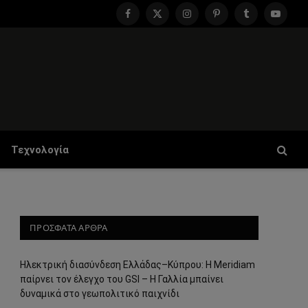
Facebook
X
Instagram
Pinterest
Tumblr
YouTu
(Twitter)
Τεχνολογία
ΠΡΟΣΦΑΤΑ ΑΡΘΡΑ
Ηλεκτρική διασύνδεση Ελλάδας–Κύπρου: Η Meridiam
παίρνει τον έλεγχο του GSI – Η Γαλλία μπαίνει
δυναμικά στο γεωπολιτικό παιχνίδι