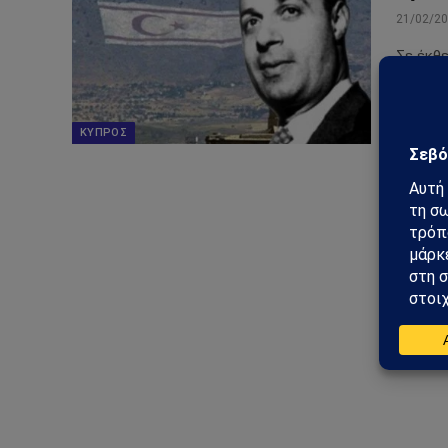
21/02/2
Σε έκθε
ευθύνο
περιου
ΚΎΠΡΟΣ