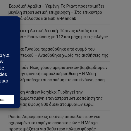
Σαουδική Αραβία – Υεμένη: Το Ριάντ προετοιμάζει
μεγάλη στρατιωτική επιχείρηση – Στο επίκεντρο
Ερυθρά Θάλασσα και Bab al-Mandab
Φωτιά στη Δυτική Αττική: Πύρινος κλοιός στα
Μέγαρα – Εκκενώσεις με 112 και μάχη με τις φλόγες
Μέγαρα: Γυναίκα παρασύρθηκε από συρμό του
Προαστιακού – Ανασύρθηκε χωρίς τις αισθήσεις της
ΗΠΑ – Ιράν: Νέος γύρος αμερικανικών βομβαρδισμών
μετά την ιρανική πυραυλική επίθεση – Η Μέση
Ανατολή εισέρχεται σε ακόμη πιο επικίνδυνη φάση
Ανάλυση Andrew Korybko: Τι οδηγεί την
προγραμματισμένη επαναστρατιωτικοποίηση της
Γερμανίας ύψους 800 δισεκατομμυρίων ευρώ;
Ρωσία: Δορυφορικές εικόνες αποκαλύπτουν νέα
οχυρωμένα καταφύγια αεροσκαφών – Η Μόσχα
προετοιμάζεται για βαθύτερο πόλεμο φθοράς