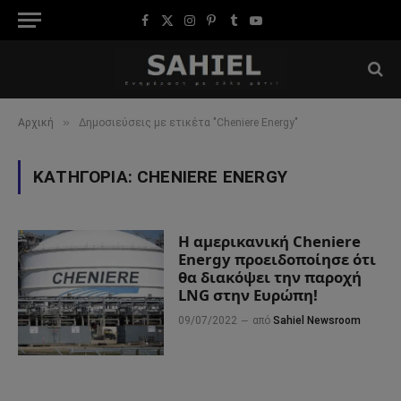
Facebook
X
Instagram
Pinterest
Tumblr
YouTube
(Twitter)
»
Αρχική
Δημοσιεύσεις με ετικέτα "Cheniere Energy"
ΚΑΤΗΓΟΡΊΑ:
CHENIERE ENERGY
Η αμερικανική Cheniere
Energy προειδοποίησε ότι
θα διακόψει την παροχή
LNG στην Ευρώπη!
09/07/2022
από
Sahiel Newsroom