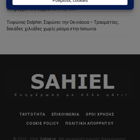
Άντονι Φάουτσι: Στο Υπουργείο Δικαιοσύνης η υπόθεσή του –
Τι πραγματικά συμβαίνει στις ΗΠΑ
Τυφώνας Dolphin: Σαρώνει την Οκινάουα – Τραυματίες,
δεκάδες χιλιάδες χωρίς ρεύμα στην Ιαπωνία
ΤΑΥΤΌΤΗΤΑ
ΕΠΙΚΟΙΝΩΝΊΑ
ΌΡΟΙ ΧΡΉΣΗΣ
COOKIE POLICY
ΠΟΛΙΤΙΚΉ ΑΠΟΡΡΉΤΟΥ
© 2013 - 2026:
Sahiel.gr
. Με επιφύλαξη παντός δικαιώματος.