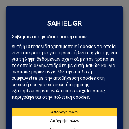
ΠΡΟΣΦΑΤΑ ΑΡΘΡΑ
Unitree: Πώς η κινεζική εταιρεία ρομπότ «πρόλαβε» τους
νέους περιορισμούς των ΗΠΑ
Συναγερμός για πυρκαγιές στην Ελλάδα: Σε πλήρη επιφυλακή
ο κρατικός μηχανισμός – Άνεμοι έως 9 μποφόρ
Χούθι χτύπησαν την ενεργειακή καρδιά της Σαουδικής
Αραβίας – Επίθεση με drone στο διυλιστήριο της Aramco στην
Τζαζάν
Στενά του Ορμούζ: Το μεγάλο όπλο στρατηγικής ισχύος του
Ιράν – Οι 6 όροι που θέτει η Τεχεράνη στις ΗΠΑ
Φλέγεται το πακιστανικά ελεγχόμενο Κασμίρ: Νεκροί,
συγκρούσεις και εκλογές υπό τη σκιά μιας βαθιάς κρίσης