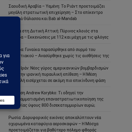
Σαουδική Αραβία – Υεμένη: Το Ριάντ προετοιμάζει
μεγάλη στρατιωτική επιχείρηση – Στο επίκεντρο
Ερυθρά Θάλασσα και Bab al-Mandab
Φωτιά στη Δυτική Αττική: Πύρινος κλοιός στα
Μέγαρα – Εκκενώσεις με 112 και μάχη με τις φλόγες
Μέγαρα: Γυναίκα παρασύρθηκε από συρμό του
Προαστιακού – Ανασύρθηκε χωρίς τις αισθήσεις της
ΗΠΑ – Ιράν: Νέος γύρος αμερικανικών βομβαρδισμών
μετά την ιρανική πυραυλική επίθεση – Η Μέση
Ανατολή εισέρχεται σε ακόμη πιο επικίνδυνη φάση
Ανάλυση Andrew Korybko: Τι οδηγεί την
προγραμματισμένη επαναστρατιωτικοποίηση της
Γερμανίας ύψους 800 δισεκατομμυρίων ευρώ;
Ρωσία: Δορυφορικές εικόνες αποκαλύπτουν νέα
οχυρωμένα καταφύγια αεροσκαφών – Η Μόσχα
προετοιμάζεται για βαθύτερο πόλεμο φθοράς