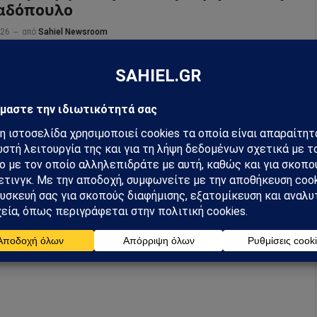
αδόπουλο
026
από
Sahiel Newsroom
νική παρουσία άφησε ουσιαστικό αποτύπωμα στην
ική και κοινωνική ζωή της χώρας, ακόμη και σε
ρυσμένες περιοχές, ενώ σημαντική υπήρξε και η συμβολή
 κοινωνικές και φιλανθρωπικές δράσεις.