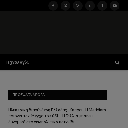
Facebook
X
Instagram
Pinterest
Tumblr
YouTu
(Twitter)
Τεχνολογία
ΠΡΟΣΦΑΤΑ ΑΡΘΡΑ
Ηλεκτρική διασύνδεση Ελλάδας–Κύπρου: Η Meridiam
παίρνει τον έλεγχο του GSI – Η Γαλλία μπαίνει
δυναμικά στο γεωπολιτικό παιχνίδι