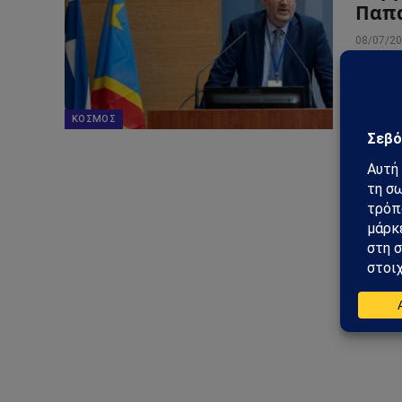
Παπ
08/07/2
Η ελλη
οικονομ
απομακ
ΚΌΣΜΟΣ
της σε