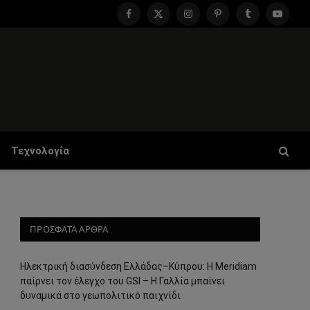
Facebook
X
Instagram
Pinterest
Tumblr
YouTu
(Twitter)
Τεχνολογία
ΠΡΟΣΦΑΤΑ ΑΡΘΡΑ
Ηλεκτρική διασύνδεση Ελλάδας–Κύπρου: Η Meridiam
παίρνει τον έλεγχο του GSI – Η Γαλλία μπαίνει
δυναμικά στο γεωπολιτικό παιχνίδι