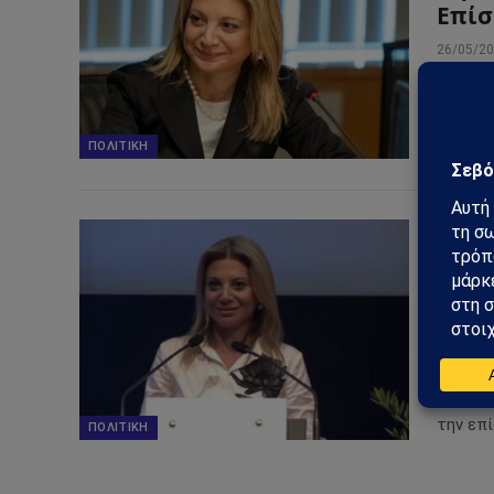
Επίσ
26/05/2
Η Μαρί
διακήρ
επίσημ
ΠΟΛΙΤΙΚΉ
Μαρί
κόμμ
Επίσ
22/05/2
Η Μαρί
πολιτι
την επί
ΠΟΛΙΤΙΚΉ