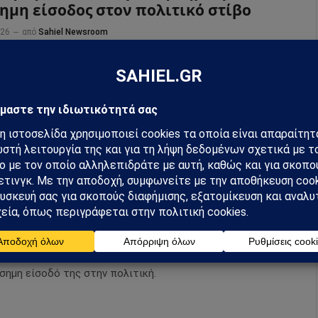
ημη είσοδος στον πολιτικό στίβο
026
από
Sahiel Newsroom
α Καρυστιανού καταθέτει στον Άρειο Πάγο την ιδρυτική
υξη της «Ελπίδας για τη Δημοκρατία», σηματοδοτώντας την
η πολιτική της κάθοδο.
α Καρυστιανού: Παρουσίασε το
α «Ελπίδα για τη Δημοκρατία» –
ημη είσοδος στην πολιτική σκηνή
026
από
Sahiel Newsroom
α Καρυστιανού παρουσίασε στη Θεσσαλονίκη το νέο
κό κίνημα «Ελπίδα για τη Δημοκρατία», σηματοδοτώντας
σημη είσοδό της στην πολιτική.