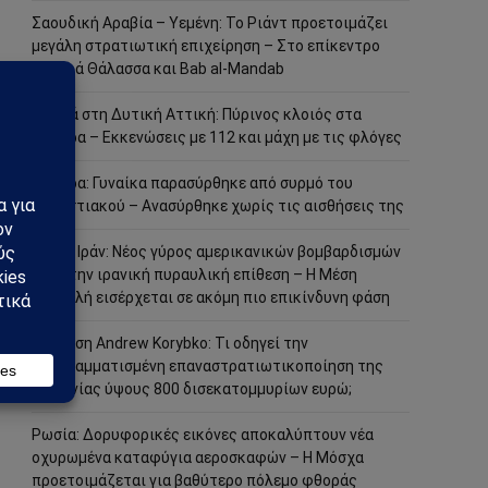
Σαουδική Αραβία – Υεμένη: Το Ριάντ προετοιμάζει
μεγάλη στρατιωτική επιχείρηση – Στο επίκεντρο
Ερυθρά Θάλασσα και Bab al-Mandab
Φωτιά στη Δυτική Αττική: Πύρινος κλοιός στα
Μέγαρα – Εκκενώσεις με 112 και μάχη με τις φλόγες
Μέγαρα: Γυναίκα παρασύρθηκε από συρμό του
Προαστιακού – Ανασύρθηκε χωρίς τις αισθήσεις της
ΗΠΑ – Ιράν: Νέος γύρος αμερικανικών βομβαρδισμών
μετά την ιρανική πυραυλική επίθεση – Η Μέση
Ανατολή εισέρχεται σε ακόμη πιο επικίνδυνη φάση
Ανάλυση Andrew Korybko: Τι οδηγεί την
προγραμματισμένη επαναστρατιωτικοποίηση της
Γερμανίας ύψους 800 δισεκατομμυρίων ευρώ;
Ρωσία: Δορυφορικές εικόνες αποκαλύπτουν νέα
οχυρωμένα καταφύγια αεροσκαφών – Η Μόσχα
προετοιμάζεται για βαθύτερο πόλεμο φθοράς