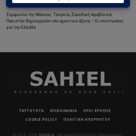
στη Θέουτα και νέο ρήγμα στην Ευρώπη
Συμφωνία της Μέκκας: Τουρκία, Σαουδική Αραβία και
Πακιστάν δημιουργούν νέο αμυντικό άξονα – Οι επιπτώσεις
για την Ελλάδα
ΤΑΥΤΌΤΗΤΑ
ΕΠΙΚΟΙΝΩΝΊΑ
ΌΡΟΙ ΧΡΉΣΗΣ
COOKIE POLICY
ΠΟΛΙΤΙΚΉ ΑΠΟΡΡΉΤΟΥ
© 2013 - 2026:
Sahiel.gr
. Με επιφύλαξη παντός δικαιώματος.