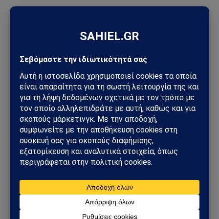
ΠΡΟΣΦΑΤΑ ΑΡΘΡΑ
Στενά του Ορμούζ: Το μεγάλο όπλο στρατηγικής ισχύος του
Ιράν – Οι 6 όροι που θέτει η Τεχεράνη στις ΗΠΑ
Φλέγεται το πακιστανικά ελεγχόμενο Κασμίρ: Νεκροί,
συγκρούσεις και εκλογές υπό τη σκιά μιας βαθιάς κρίσης
Άντονι Φάουτσι: Στο Υπουργείο Δικαιοσύνης η υπόθεσή του –
Τι πραγματικά συμβαίνει στις ΗΠΑ
Τυφώνας Dolphin: Σαρώνει την Οκινάουα – Τραυματίες,
δεκάδες χιλιάδες χωρίς ρεύμα στην Ιαπωνία
Πεντάγωνο και UFO: Νέα απόρρητα αρχεία, βίντεο και
ανεξήγητες καταγραφές UAP βγαίνουν στο φως
Ισπανία – Ιταλία: Συνοριακοί έλεγχοι, μεταναστευτική κρίση