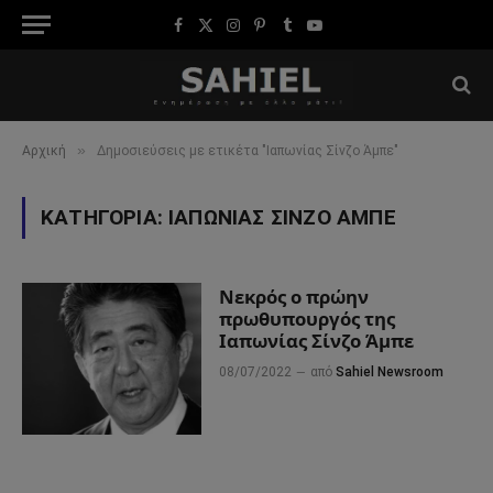
Facebook
X
Instagram
Pinterest
Tumblr
YouTube
(Twitter)
»
Αρχική
Δημοσιεύσεις με ετικέτα "Ιαπωνίας Σίνζο Άμπε"
ΚΑΤΗΓΟΡΊΑ:
ΙΑΠΩΝΊΑΣ ΣΊΝΖΟ ΆΜΠΕ
Νεκρός ο πρώην
πρωθυπουργός της
Ιαπωνίας Σίνζο Άμπε
08/07/2022
από
Sahiel Newsroom