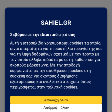
ΠΡΟΣΦΑΤΑ ΑΡΘΡΑ
Meta: Πρόστιμο-μαμούθ 567 εκατ. δολαρίων για Facebook και
Instagram – Στο επίκεντρο η ψυχική υγεία των ανηλίκων
Μοτζτάμπα Χαμενεΐ: Η Τεχεράνη έδωσε βίντεο στη
δημοσιότητα – Το μήνυμα πίσω από τη σπάνια εμφάνιση του
ηγέτη του Ιράν
Πέθανε ο Νίκος Καλογερόπουλος σε ηλικία 74 ετών – Έφυγε
ένας αυθεντικός άνθρωπος του ελληνικού κινηματογράφου
Unitree: Πώς η κινεζική εταιρεία ρομπότ «πρόλαβε» τους
νέους περιορισμούς των ΗΠΑ
Συναγερμός για πυρκαγιές στην Ελλάδα: Σε πλήρη επιφυλακή
ο κρατικός μηχανισμός – Άνεμοι έως 9 μποφόρ