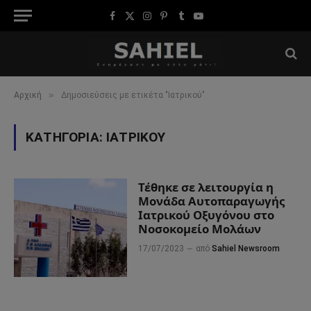
Facebook
X
Instagram
Pinterest
Tumblr
YouTube
(Twitter)
»
Αρχική
Δημοσιεύσεις με ετικέτα "Ιατρικού"
ΚΑΤΗΓΟΡΊΑ:
ΙΑΤΡΙΚΟΎ
Τέθηκε σε λειτουργία η
Μονάδα Αυτοπαραγωγής
Ιατρικού Οξυγόνου στο
Νοσοκομείο Μολάων
17/07/2023
από
Sahiel Newsroom