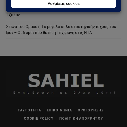
Χούθι χτύπησαν την ενεργειακή καρδιά της Σαουδικής
Αραβίας – Επίθεση με drone στο διυλιστήριο της Aramco στην
Τζαζάν
Στενά του Ορμούζ: Το μεγάλο όπλο στρατηγικής ισχύος του
Ιράν – Οι 6 όροι που θέτει η Τεχεράνη στις ΗΠΑ
ΤΑΥΤΌΤΗΤΑ
ΕΠΙΚΟΙΝΩΝΊΑ
ΌΡΟΙ ΧΡΉΣΗΣ
COOKIE POLICY
ΠΟΛΙΤΙΚΉ ΑΠΟΡΡΉΤΟΥ