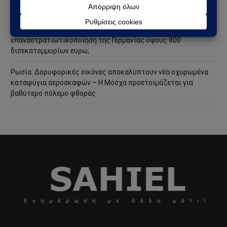
ακόμη πιο επικίνδυνη φάση
Ανάλυση Andrew Korybko: Τι οδηγεί την προγραμματισμένη
επαναστρατιωτικοποίηση της Γερμανίας ύψους 800
δισεκατομμυρίων ευρώ;
Ρωσία: Δορυφορικές εικόνες αποκαλύπτουν νέα οχυρωμένα
καταφύγια αεροσκαφών – Η Μόσχα προετοιμάζεται για
βαθύτερο πόλεμο φθοράς