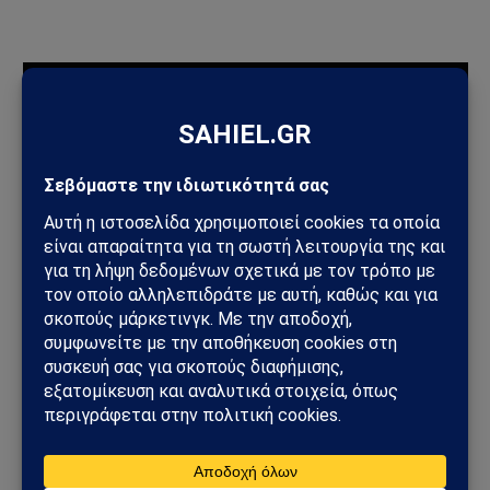
ΠΡΟΣΦΑΤΑ ΑΡΘΡΑ
Ηλεκτρική διασύνδεση Ελλάδας–Κύπρου: Η Meridiam παίρνει
τον έλεγχο του GSI – Η Γαλλία μπαίνει δυναμικά στο
γεωπολιτικό παιχνίδι
Σαουδική Αραβία – Υεμένη: Το Ριάντ προετοιμάζει μεγάλη
στρατιωτική επιχείρηση – Στο επίκεντρο Ερυθρά Θάλασσα και
Bab al-Mandab
Φωτιά στη Δυτική Αττική: Πύρινος κλοιός στα Μέγαρα –
Εκκενώσεις με 112 και μάχη με τις φλόγες
Μέγαρα: Γυναίκα παρασύρθηκε από συρμό του Προαστιακού –
Ανασύρθηκε χωρίς τις αισθήσεις της
ΗΠΑ – Ιράν: Νέος γύρος αμερικανικών βομβαρδισμών μετά την
ιρανική πυραυλική επίθεση – Η Μέση Ανατολή εισέρχεται σε