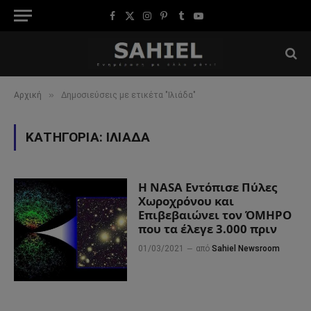
Facebook
X
Instagram
Pinterest
Tumblr
YouTube
(Twitter)
»
Αρχική
Δημοσιεύσεις με ετικέτα "Ιλιάδα"
ΚΑΤΗΓΟΡΊΑ:
ΙΛΙΆΔΑ
Η NASA Εντόπισε Πύλες
Χωροχρόνου και
Επιβεβαιώνει τον ΌΜΗΡΟ
που τα έλεγε 3.000 πριν
01/03/2021
από
Sahiel Newsroom