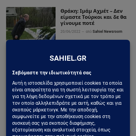
Θράκη: Ιμάμ Αχμέτ – Δεν
είμαστε Τούρκοι και δε θα
γίνουμε ποτέ
20/06/2022
από
Sahiel Newsroom
ΠΡΟΣΦΑΤΑ ΑΡΘΡΑ
Ηλεκτρική διασύνδεση Ελλάδας–Κύπρου: Η Meridiam παίρνει
τον έλεγχο του GSI – Η Γαλλία μπαίνει δυναμικά στο
γεωπολιτικό παιχνίδι
Σαουδική Αραβία – Υεμένη: Το Ριάντ προετοιμάζει μεγάλη