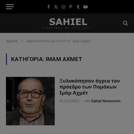
Facebook
X
Instagram
Pinterest
Tumblr
YouTube
(Twitter)
»
Αρχική
Δημοσιεύσεις με ετικέτα "Ιμάμ Αχμέτ"
ΚΑΤΗΓΟΡΊΑ:
ΙΜΆΜ ΑΧΜΈΤ
Ξυλοκόπησαν άγρια τον
πρόεδρο των Πομάκων
Ιμάμ Αχμέτ
01/02/2023
από
Sahiel Newsroom