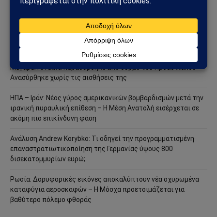
στρατιωτική επιχείρηση – Στο επίκεντρο Ερυθρά Θάλασσα και
Bab al-Mandab
Φωτιά στη Δυτική Αττική: Πύρινος κλοιός στα Μέγαρα –
Εκκενώσεις με 112 και μάχη με τις φλόγες
Μέγαρα: Γυναίκα παρασύρθηκε από συρμό του Προαστιακού –
Ανασύρθηκε χωρίς τις αισθήσεις της
ΗΠΑ – Ιράν: Νέος γύρος αμερικανικών βομβαρδισμών μετά την
ιρανική πυραυλική επίθεση – Η Μέση Ανατολή εισέρχεται σε
ακόμη πιο επικίνδυνη φάση
Ανάλυση Andrew Korybko: Τι οδηγεί την προγραμματισμένη
επαναστρατιωτικοποίηση της Γερμανίας ύψους 800
δισεκατομμυρίων ευρώ;
Ρωσία: Δορυφορικές εικόνες αποκαλύπτουν νέα οχυρωμένα
καταφύγια αεροσκαφών – Η Μόσχα προετοιμάζεται για
βαθύτερο πόλεμο φθοράς