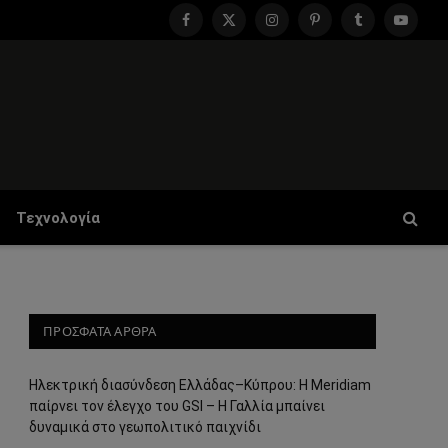
Facebook
X
Instagram
Pinterest
Tumblr
YouTu
(Twitter)
Τεχνολογία
ΠΡΟΣΦΑΤΑ ΑΡΘΡΑ
Ηλεκτρική διασύνδεση Ελλάδας–Κύπρου: Η Meridiam
παίρνει τον έλεγχο του GSI – Η Γαλλία μπαίνει
δυναμικά στο γεωπολιτικό παιχνίδι