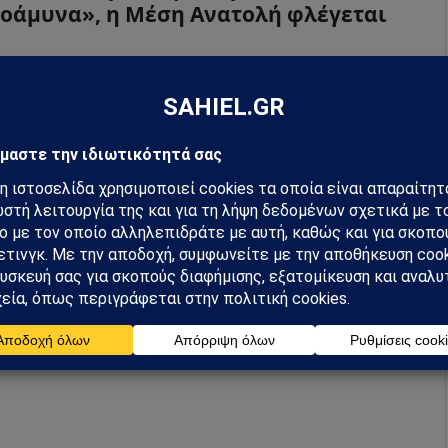
οάμυνα», η Μέση Ανατολή φλέγεται
026
από
Sahiel Newsroom
 εξαπέλυσαν νέες επιθέσεις στο νότιο Ιράν επικαλούμενες
σία στρατευμάτων, ενώ η κρίση στη Μέση Ανατολή
ώνεται επικίνδυνα.