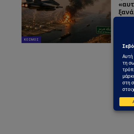
«αυτ
ξανά
26/05/2
Οι ΗΠΑ
προστα
ΚΌΣΜΟΣ
κλιμακ