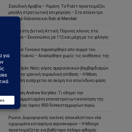
Σαουδική Αραβία – Υεμένη: Το Ριάντ προετοιμάζει
μεγάλη στρατιωτική επιχείρηση – Στο επίκεντρο
Ερυθρά Θάλασσα και Bab al-Mandab
Φωτιά στη Δυτική Αττική: Πύρινος κλοιός στα
Μέγαρα – Εκκενώσεις με 112 και μάχη με τις φλόγες
Μέγαρα: Γυναίκα παρασύρθηκε από συρμό του
Προαστιακού – Ανασύρθηκε χωρίς τις αισθήσεις της
ΗΠΑ – Ιράν: Νέος γύρος αμερικανικών βομβαρδισμών
μετά την ιρανική πυραυλική επίθεση – Η Μέση
Ανατολή εισέρχεται σε ακόμη πιο επικίνδυνη φάση
Ανάλυση Andrew Korybko: Τι οδηγεί την
προγραμματισμένη επαναστρατιωτικοποίηση της
Γερμανίας ύψους 800 δισεκατομμυρίων ευρώ;
Ρωσία: Δορυφορικές εικόνες αποκαλύπτουν νέα
οχυρωμένα καταφύγια αεροσκαφών – Η Μόσχα
προετοιμάζεται για βαθύτερο πόλεμο φθοράς