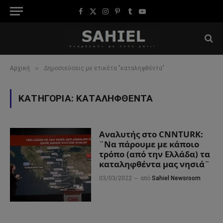
Facebook
X
Instagram
Pinterest
Tumblr
YouTube
(Twitter)
»
Αρχική
Δημοσιεύσεις με ετικέτα "καταληφθέντα"
ΚΑΤΗΓΟΡΊΑ:
ΚΑΤΑΛΗΦΘΈΝΤΑ
Αναλυτής στο CNNTURK:
¨Να πάρουμε με κάποιο
τρόπο (από την Ελλάδα) τα
καταληφθέντα μας νησιά¨
03/03/2022
από
Sahiel Newsroom