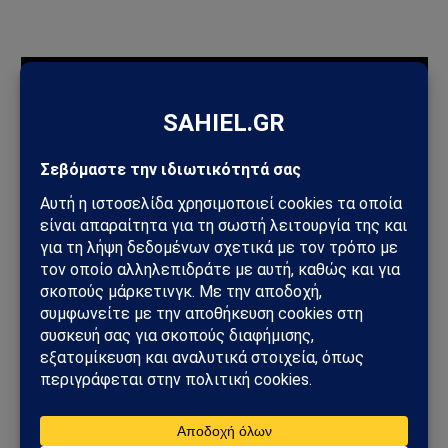
ΠΡΟΣΦΑΤΑ ΑΡΘΡΑ
Ηλεκτρική διασύνδεση Ελλάδας–Κύπρου: Η Meridiam παίρνει
τον έλεγχο του GSI – Η Γαλλία μπαίνει δυναμικά στο
γεωπολιτικό παιχνίδι
Σαουδική Αραβία – Υεμένη: Το Ριάντ προετοιμάζει μεγάλη
στρατιωτική επιχείρηση – Στο επίκεντρο Ερυθρά Θάλασσα και
Bab al-Mandab
Φωτιά στη Δυτική Αττική: Πύρινος κλοιός στα Μέγαρα –
Εκκενώσεις με 112 και μάχη με τις φλόγες
Μέγαρα: Γυναίκα παρασύρθηκε από συρμό του Προαστιακού –
Ανασύρθηκε χωρίς τις αισθήσεις της
ΗΠΑ – Ιράν: Νέος γύρος αμερικανικών βομβαρδισμών μετά την
ιρανική πυραυλική επίθεση – Η Μέση Ανατολή εισέρχεται σε