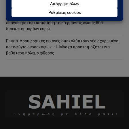
ακόμη πιο επικίνδυνη φάση
Ανάλυση Andrew Korybko: Τι οδηγεί την προγραμματισμένη
επαναστρατιωτικοποίηση της Γερμανίας ύψους 800
δισεκατομμυρίων ευρώ;
Ρωσία: Δορυφορικές εικόνες αποκαλύπτουν νέα οχυρωμένα
καταφύγια αεροσκαφών – Η Μόσχα προετοιμάζεται για
βαθύτερο πόλεμο φθοράς