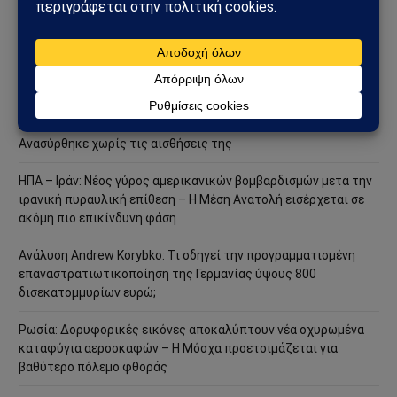
στρατιωτική επιχείρηση – Στο επίκεντρο Ερυθρά Θάλασσα και
Bab al-Mandab
Φωτιά στη Δυτική Αττική: Πύρινος κλοιός στα Μέγαρα –
Εκκενώσεις με 112 και μάχη με τις φλόγες
Μέγαρα: Γυναίκα παρασύρθηκε από συρμό του Προαστιακού –
Ανασύρθηκε χωρίς τις αισθήσεις της
ΗΠΑ – Ιράν: Νέος γύρος αμερικανικών βομβαρδισμών μετά την
ιρανική πυραυλική επίθεση – Η Μέση Ανατολή εισέρχεται σε
ακόμη πιο επικίνδυνη φάση
Ανάλυση Andrew Korybko: Τι οδηγεί την προγραμματισμένη
επαναστρατιωτικοποίηση της Γερμανίας ύψους 800
δισεκατομμυρίων ευρώ;
Ρωσία: Δορυφορικές εικόνες αποκαλύπτουν νέα οχυρωμένα
καταφύγια αεροσκαφών – Η Μόσχα προετοιμάζεται για
βαθύτερο πόλεμο φθοράς