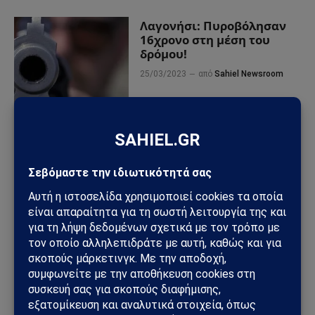
Λαγονήσι: Πυροβόλησαν
16χρονο στη μέση του
δρόμου!
25/03/2023
από
Sahiel Newsroom
ΠΡΟΣΦΑΤΑ ΑΡΘΡΑ
Ηλεκτρική διασύνδεση Ελλάδας–Κύπρου: Η Meridiam παίρνει
τον έλεγχο του GSI – Η Γαλλία μπαίνει δυναμικά στο
γεωπολιτικό παιχνίδι
Σαουδική Αραβία – Υεμένη: Το Ριάντ προετοιμάζει μεγάλη