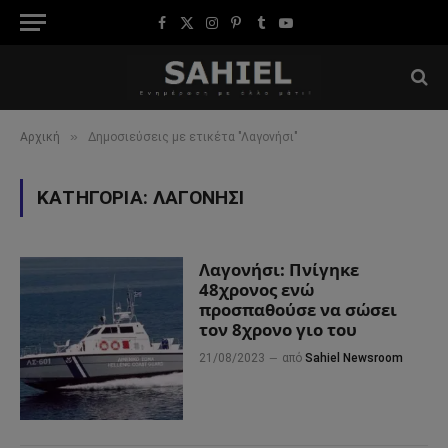
Facebook
X
Instagram
Pinterest
Tumblr
YouTube
(Twitter)
»
Αρχική
Δημοσιεύσεις με ετικέτα "Λαγονήσι"
ΚΑΤΗΓΟΡΊΑ:
ΛΑΓΟΝΉΣΙ
Λαγονήσι: Πνίγηκε
48χρονος ενώ
προσπαθούσε να σώσει
τον 8χρονο γιο του
21/08/2023
από
Sahiel Newsroom