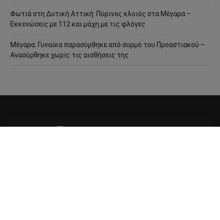
Φωτιά στη Δυτική Αττική: Πύρινος κλοιός στα Μέγαρα –
Εκκενώσεις με 112 και μάχη με τις φλόγες
Μέγαρα: Γυναίκα παρασύρθηκε από συρμό του Προαστιακού –
Ανασύρθηκε χωρίς τις αισθήσεις της
ΤΑΥΤΌΤΗΤΑ
ΕΠΙΚΟΙΝΩΝΊΑ
ΌΡΟΙ ΧΡΉΣΗΣ
COOKIE POLICY
ΠΟΛΙΤΙΚΉ ΑΠΟΡΡΉΤΟΥ