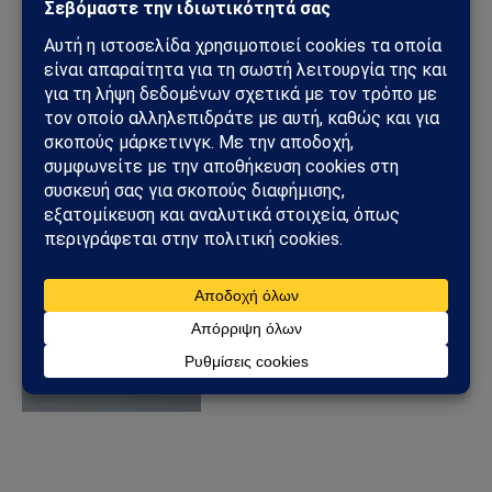
αεροσκάφη
18/11/2024
από
Sahiel Newsroom
Μη επανδρωμένα
αεροσκάφη της Χεζμπολάχ
επιτίθενται σε βάσεις του
ισραηλινού στρατού,
επιβεβαιώνονται
απώλειες
06/08/2024
από
Sahiel Newsroom