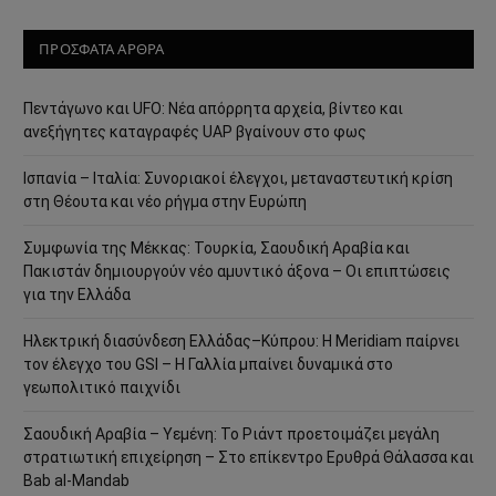
ΠΡΟΣΦΑΤΑ ΑΡΘΡΑ
Πεντάγωνο και UFO: Νέα απόρρητα αρχεία, βίντεο και
ανεξήγητες καταγραφές UAP βγαίνουν στο φως
Ισπανία – Ιταλία: Συνοριακοί έλεγχοι, μεταναστευτική κρίση
στη Θέουτα και νέο ρήγμα στην Ευρώπη
Συμφωνία της Μέκκας: Τουρκία, Σαουδική Αραβία και
Πακιστάν δημιουργούν νέο αμυντικό άξονα – Οι επιπτώσεις
για την Ελλάδα
Ηλεκτρική διασύνδεση Ελλάδας–Κύπρου: Η Meridiam παίρνει
τον έλεγχο του GSI – Η Γαλλία μπαίνει δυναμικά στο
γεωπολιτικό παιχνίδι
Σαουδική Αραβία – Υεμένη: Το Ριάντ προετοιμάζει μεγάλη
στρατιωτική επιχείρηση – Στο επίκεντρο Ερυθρά Θάλασσα και
Bab al-Mandab