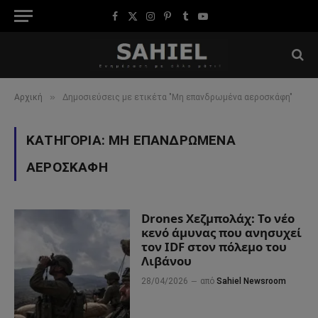
Facebook
X
Instagram
Pinterest
Tumblr
YouTube
(Twitter)
»
Αρχική
Δημοσιεύσεις με ετικέτα "Μη επανδρωμένα αεροσκάφη"
ΚΑΤΗΓΟΡΊΑ:
ΜΗ ΕΠΑΝΔΡΩΜΈΝΑ
ΑΕΡΟΣΚΆΦΗ
Drones Χεζμπολάχ: Το νέο
κενό άμυνας που ανησυχεί
τον IDF στον πόλεμο του
Λιβάνου
28/04/2026
από
Sahiel Newsroom