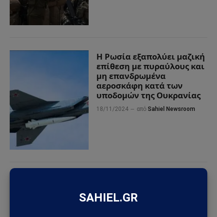
Η Ρωσία εξαπολύει μαζική
επίθεση με πυραύλους και
μη επανδρωμένα
αεροσκάφη κατά των
υποδομών της Ουκρανίας
18/11/2024
από
Sahiel Newsroom
ΑΤΙΑ κοντά σε πυρηνικές
εγκαταστάσεις; Το
Πεντάγωνο λέει ότι είναι
απλά μη επανδρωμένα