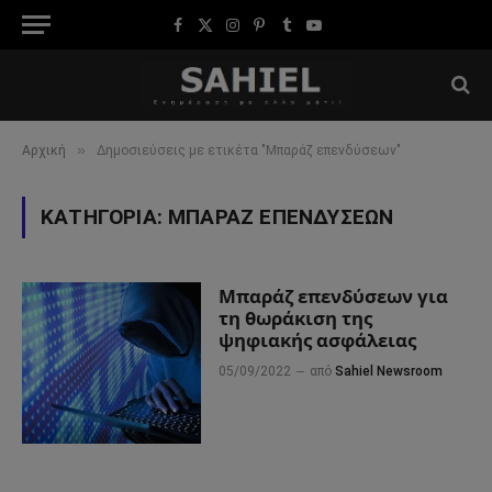
Facebook
X
Instagram
Pinterest
Tumblr
YouTube
(Twitter)
»
Αρχική
Δημοσιεύσεις με ετικέτα "Μπαράζ επενδύσεων"
ΚΑΤΗΓΟΡΊΑ:
ΜΠΑΡΆΖ ΕΠΕΝΔΎΣΕΩΝ
Μπαράζ επενδύσεων για
τη θωράκιση της
ψηφιακής ασφάλειας
05/09/2022
από
Sahiel Newsroom