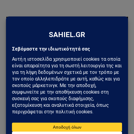
ΠΡΟΣΦΑΤΑ ΑΡΘΡΑ
Ηλεκτρική διασύνδεση Ελλάδας–Κύπρου: Η Meridiam παίρνει
τον έλεγχο του GSI – Η Γαλλία μπαίνει δυναμικά στο
γεωπολιτικό παιχνίδι
Σαουδική Αραβία – Υεμένη: Το Ριάντ προετοιμάζει μεγάλη
στρατιωτική επιχείρηση – Στο επίκεντρο Ερυθρά Θάλασσα και
Bab al-Mandab
Φωτιά στη Δυτική Αττική: Πύρινος κλοιός στα Μέγαρα –
Εκκενώσεις με 112 και μάχη με τις φλόγες
Μέγαρα: Γυναίκα παρασύρθηκε από συρμό του Προαστιακού –
Ανασύρθηκε χωρίς τις αισθήσεις της
ΗΠΑ – Ιράν: Νέος γύρος αμερικανικών βομβαρδισμών μετά την
ιρανική πυραυλική επίθεση – Η Μέση Ανατολή εισέρχεται σε