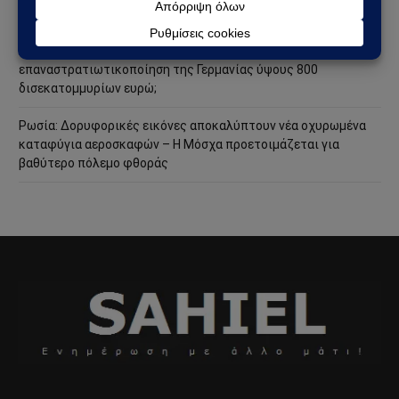
ακόμη πιο επικίνδυνη φάση
Ανάλυση Andrew Korybko: Τι οδηγεί την προγραμματισμένη
επαναστρατιωτικοποίηση της Γερμανίας ύψους 800
δισεκατομμυρίων ευρώ;
Ρωσία: Δορυφορικές εικόνες αποκαλύπτουν νέα οχυρωμένα
καταφύγια αεροσκαφών – Η Μόσχα προετοιμάζεται για
βαθύτερο πόλεμο φθοράς