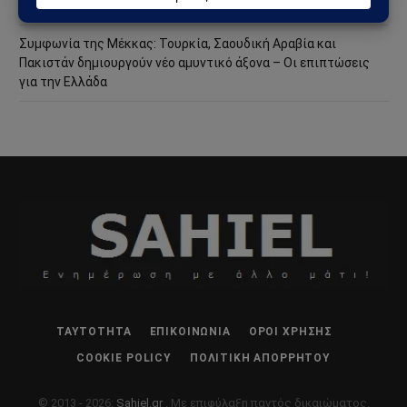
στη Θέουτα και νέο ρήγμα στην Ευρώπη
Συμφωνία της Μέκκας: Τουρκία, Σαουδική Αραβία και
Πακιστάν δημιουργούν νέο αμυντικό άξονα – Οι επιπτώσεις
για την Ελλάδα
ΤΑΥΤΌΤΗΤΑ
ΕΠΙΚΟΙΝΩΝΊΑ
ΌΡΟΙ ΧΡΉΣΗΣ
COOKIE POLICY
ΠΟΛΙΤΙΚΉ ΑΠΟΡΡΉΤΟΥ
© 2013 - 2026:
Sahiel.gr
. Με επιφύλαξη παντός δικαιώματος.