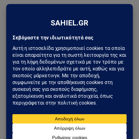
ΠΡΟΣΦΑΤΑ ΑΡΘΡΑ
Στενά του Ορμούζ: Το μεγάλο όπλο στρατηγικής ισχύος του
Ιράν – Οι 6 όροι που θέτει η Τεχεράνη στις ΗΠΑ
Φλέγεται το πακιστανικά ελεγχόμενο Κασμίρ: Νεκροί,
συγκρούσεις και εκλογές υπό τη σκιά μιας βαθιάς κρίσης
Άντονι Φάουτσι: Στο Υπουργείο Δικαιοσύνης η υπόθεσή του –
Τι πραγματικά συμβαίνει στις ΗΠΑ
Τυφώνας Dolphin: Σαρώνει την Οκινάουα – Τραυματίες,
δεκάδες χιλιάδες χωρίς ρεύμα στην Ιαπωνία
Πεντάγωνο και UFO: Νέα απόρρητα αρχεία, βίντεο και
ανεξήγητες καταγραφές UAP βγαίνουν στο φως
Ισπανία – Ιταλία: Συνοριακοί έλεγχοι, μεταναστευτική κρίση