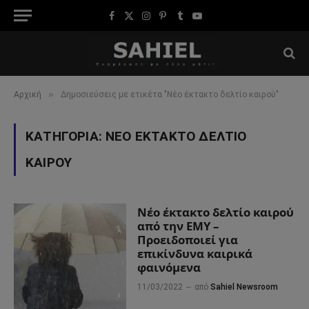
Facebook
X
Instagram
Pinterest
Tumblr
YouTube
(Twitter)
»
Αρχική
Δημοσιεύσεις με ετικέτα "Νέο έκτακτο δελτίο καιρού"
ΚΑΤΗΓΟΡΊΑ:
ΝΈΟ ΈΚΤΑΚΤΟ ΔΕΛΤΊΟ
ΚΑΙΡΟΎ
Νέο έκτακτο δελτίο καιρού
από την ΕΜΥ –
Προειδοποιεί για
επικίνδυνα καιρικά
φαινόμενα
11/03/2022
από
Sahiel Newsroom