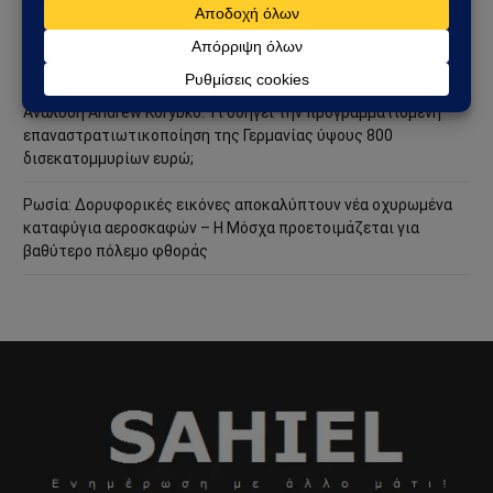
ΗΠΑ – Ιράν: Νέος γύρος αμερικανικών βομβαρδισμών μετά την
ιρανική πυραυλική επίθεση – Η Μέση Ανατολή εισέρχεται σε
ακόμη πιο επικίνδυνη φάση
Ανάλυση Andrew Korybko: Τι οδηγεί την προγραμματισμένη
επαναστρατιωτικοποίηση της Γερμανίας ύψους 800
δισεκατομμυρίων ευρώ;
Ρωσία: Δορυφορικές εικόνες αποκαλύπτουν νέα οχυρωμένα
καταφύγια αεροσκαφών – Η Μόσχα προετοιμάζεται για
βαθύτερο πόλεμο φθοράς