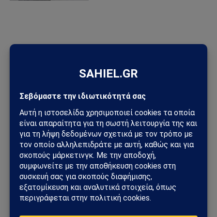
ΠΡΟΣΦΑΤΑ ΑΡΘΡΑ
Ηλεκτρική διασύνδεση Ελλάδας–Κύπρου: Η Meridiam παίρνει
τον έλεγχο του GSI – Η Γαλλία μπαίνει δυναμικά στο
γεωπολιτικό παιχνίδι
Σαουδική Αραβία – Υεμένη: Το Ριάντ προετοιμάζει μεγάλη
στρατιωτική επιχείρηση – Στο επίκεντρο Ερυθρά Θάλασσα και
Bab al-Mandab
Φωτιά στη Δυτική Αττική: Πύρινος κλοιός στα Μέγαρα –
Εκκενώσεις με 112 και μάχη με τις φλόγες
Μέγαρα: Γυναίκα παρασύρθηκε από συρμό του Προαστιακού –
Ανασύρθηκε χωρίς τις αισθήσεις της