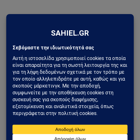
ΠΡΟΣΦΑΤΑ ΑΡΘΡΑ
Ισπανία – Ιταλία: Συνοριακοί έλεγχοι, μεταναστευτική κρίση
στη Θέουτα και νέο ρήγμα στην Ευρώπη
Συμφωνία της Μέκκας: Τουρκία, Σαουδική Αραβία και
Πακιστάν δημιουργούν νέο αμυντικό άξονα – Οι επιπτώσεις
για την Ελλάδα
Ηλεκτρική διασύνδεση Ελλάδας–Κύπρου: Η Meridiam παίρνει
τον έλεγχο του GSI – Η Γαλλία μπαίνει δυναμικά στο
γεωπολιτικό παιχνίδι
Σαουδική Αραβία – Υεμένη: Το Ριάντ προετοιμάζει μεγάλη
στρατιωτική επιχείρηση – Στο επίκεντρο Ερυθρά Θάλασσα και
Bab al-Mandab
Φωτιά στη Δυτική Αττική: Πύρινος κλοιός στα Μέγαρα –