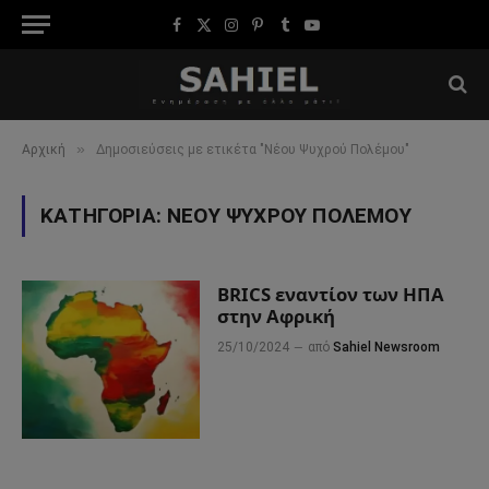
Facebook
X
Instagram
Pinterest
Tumblr
YouTube
(Twitter)
»
Αρχική
Δημοσιεύσεις με ετικέτα "Νέου Ψυχρού Πολέμου"
ΚΑΤΗΓΟΡΊΑ:
ΝΈΟΥ ΨΥΧΡΟΎ ΠΟΛΈΜΟΥ
BRICS εναντίον των ΗΠΑ
στην Αφρική
25/10/2024
από
Sahiel Newsroom