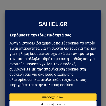
ΠΡΟΣΦΑΤΑ ΑΡΘΡΑ
Τυφώνας Dolphin: Σαρώνει την Οκινάουα – Τραυματίες,
δεκάδες χιλιάδες χωρίς ρεύμα στην Ιαπωνία
Πεντάγωνο και UFO: Νέα απόρρητα αρχεία, βίντεο και
ανεξήγητες καταγραφές UAP βγαίνουν στο φως
Ισπανία – Ιταλία: Συνοριακοί έλεγχοι, μεταναστευτική κρίση
στη Θέουτα και νέο ρήγμα στην Ευρώπη
Συμφωνία της Μέκκας: Τουρκία, Σαουδική Αραβία και
Πακιστάν δημιουργούν νέο αμυντικό άξονα – Οι επιπτώσεις
για την Ελλάδα
Ηλεκτρική διασύνδεση Ελλάδας–Κύπρου: Η Meridiam παίρνει
τον έλεγχο του GSI – Η Γαλλία μπαίνει δυναμικά στο
γεωπολιτικό παιχνίδι