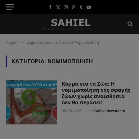
Facebook
X
Instagram
Pinterest
Tumblr
YouTube
(Twitter)
»
Αρχική
Δημοσιεύσεις με ετικέτα "νομιμοποίηση"
ΚΑΤΗΓΟΡΊΑ:
ΝΟΜΙΜΟΠΟΊΗΣΗ
Κόμμα για τα Ζώα: Η
νομιμοποίηση της σφαγής
ζώων χωρίς αναισθησία
δεν θα περάσει!
05/03/2022
από
Sahiel Newsroom