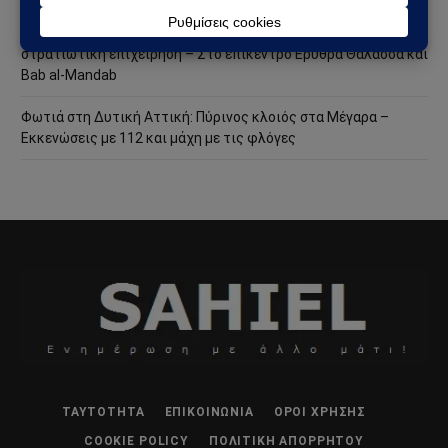
Σαουδική Αραβία – Υεμένη: Το Ριάντ προετοιμάζει μεγάλη
στρατιωτική επιχείρηση – Στο επίκεντρο Ερυθρά Θάλασσα και
Bab al-Mandab
Φωτιά στη Δυτική Αττική: Πύρινος κλοιός στα Μέγαρα –
Εκκενώσεις με 112 και μάχη με τις φλόγες
ΤΑΥΤΌΤΗΤΑ
ΕΠΙΚΟΙΝΩΝΊΑ
ΌΡΟΙ ΧΡΉΣΗΣ
COOKIE POLICY
ΠΟΛΙΤΙΚΉ ΑΠΟΡΡΉΤΟΥ