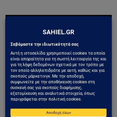
ΠΡΟΣΦΑΤΑ ΑΡΘΡΑ
Ηλεκτρική διασύνδεση Ελλάδας–Κύπρου: Η Meridiam παίρνει
τον έλεγχο του GSI – Η Γαλλία μπαίνει δυναμικά στο
γεωπολιτικό παιχνίδι
Σαουδική Αραβία – Υεμένη: Το Ριάντ προετοιμάζει μεγάλη
στρατιωτική επιχείρηση – Στο επίκεντρο Ερυθρά Θάλασσα και
Bab al-Mandab
Φωτιά στη Δυτική Αττική: Πύρινος κλοιός στα Μέγαρα –
Εκκενώσεις με 112 και μάχη με τις φλόγες
Μέγαρα: Γυναίκα παρασύρθηκε από συρμό του Προαστιακού –
Ανασύρθηκε χωρίς τις αισθήσεις της
ΗΠΑ – Ιράν: Νέος γύρος αμερικανικών βομβαρδισμών μετά την
ιρανική πυραυλική επίθεση – Η Μέση Ανατολή εισέρχεται σε