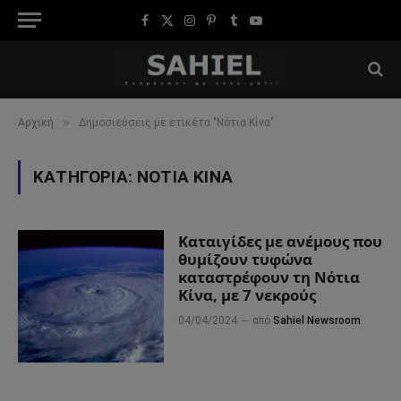
Facebook
X
Instagram
Pinterest
Tumblr
YouTube
(Twitter)
»
Αρχική
Δημοσιεύσεις με ετικέτα "Νότια Κίνα"
ΚΑΤΗΓΟΡΊΑ:
ΝΌΤΙΑ ΚΊΝΑ
Καταιγίδες με ανέμους που
θυμίζουν τυφώνα
καταστρέφουν τη Νότια
Κίνα, με 7 νεκρούς
04/04/2024
από
Sahiel Newsroom