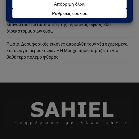
ακόμη πιο επικίνδυνη φάση
Ανάλυση Andrew Korybko: Τι οδηγεί την προγραμματισμένη
επαναστρατιωτικοποίηση της Γερμανίας ύψους 800
δισεκατομμυρίων ευρώ;
Ρωσία: Δορυφορικές εικόνες αποκαλύπτουν νέα οχυρωμένα
καταφύγια αεροσκαφών – Η Μόσχα προετοιμάζεται για
βαθύτερο πόλεμο φθοράς