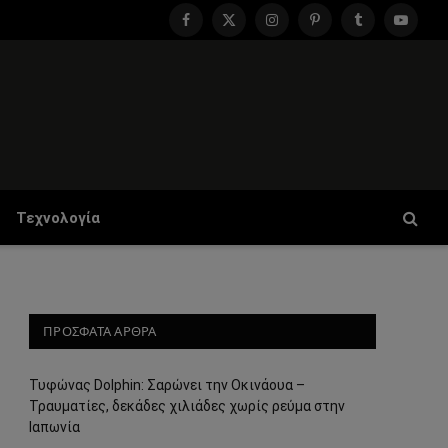
Facebook
X
Instagram
Pinterest
Tumblr
YouTu
(Twitter)
Τεχνολογία
ΠΡΟΣΦΑΤΑ ΑΡΘΡΑ
Τυφώνας Dolphin: Σαρώνει την Οκινάουα –
Τραυματίες, δεκάδες χιλιάδες χωρίς ρεύμα στην
Ιαπωνία