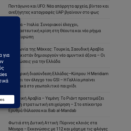
Πεντάγωνο και UFO: Νέα απόρρητα αρχεία, βίντεο και
ανεξήγητες καταγραφές UAP βγαίνουν στο φως
Ισπανία – Ιταλία: Συνοριακοί έλεγχοι,
μεταναστευτική κρίση στη Θέουτα και νέο ρήγμα
στην Ευρώπη
Συμφωνία της Μέκκας: Τουρκία, Σαουδική Αραβία
και Πακιστάν δημιουργούν νέο αμυντικό άξονα – Οι
επιπτώσεις για την Ελλάδα
Ηλεκτρική διασύνδεση Ελλάδας–Κύπρου: Η Meridiam
παίρνει τον έλεγχο του GSI – Η Γαλλία μπαίνει
δυναμικά στο γεωπολιτικό παιχνίδι
Σαουδική Αραβία – Υεμένη: Το Ριάντ προετοιμάζει
μεγάλη στρατιωτική επιχείρηση – Στο επίκεντρο
Ερυθρά Θάλασσα και Bab al-Mandab
Φωτιά στη Δυτική Αττική: Πύρινος κλοιός στα
Μέγαρα – Εκκενώσεις με 112 και μάχη με τις φλόγες