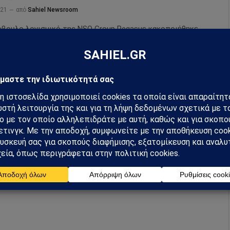
021
από
Sahiel Newsroom
όβουλο λογισμικό της NSO Group Pegasus κακοποιήθηκε
υς κυβερνητικούς πελάτες του για να κατασκοπεύει
ογράφους, πολιτικούς της αντιπολίτευσης…