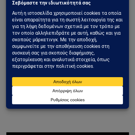
Ουκρανία
01/06/2023
από
Sahiel Newsroom
Ντμίτρι Μεντβέντεφ : Η
Βρετανία Να Επιστρέψει
Τα Νησιά Φώκλαντ Στην
Αργεντινή!
21/12/2022
από
Sahiel Newsroom