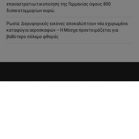
επαναστρατιωτικοποίηση της Γερμανίας ύψους 800
δισεκατομμυρίων ευρώ;
Ρωσία: Δορυφορικές εικόνες αποκαλύπτουν νέα οχυρωμένα
καταφύγια αεροσκαφών – Η Μόσχα προετοιμάζεται για
βαθύτερο πόλεμο φθοράς
ΤΑΥΤΌΤΗΤΑ
ΕΠΙΚΟΙΝΩΝΊΑ
ΌΡΟΙ ΧΡΉΣΗΣ
COOKIE POLICY
ΠΟΛΙΤΙΚΉ ΑΠΟΡΡΉΤΟΥ