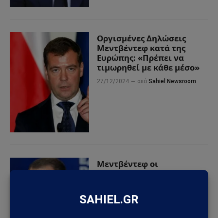
Οργισμένες Δηλώσεις
Μεντβέντεφ κατά της
Ευρώπης: «Πρέπει να
τιμωρηθεί με κάθε μέσο»
27/12/2024
από
Sahiel Newsroom
Μεντβέντεφ οι
αξιωματούχοι του
Ηνωμένου Βασιλείου είναι
“νόμιμοι στρατιωτικοί
στόχοι” για την
υποστήριξή τους στην