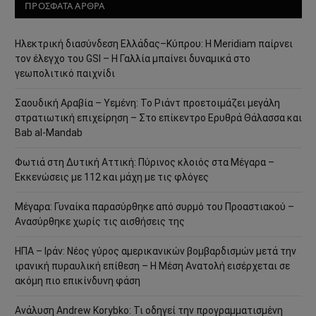
ΠΡΟΣΦΑΤΑ ΑΡΘΡΑ
Ηλεκτρική διασύνδεση Ελλάδας–Κύπρου: Η Meridiam παίρνει
τον έλεγχο του GSI – Η Γαλλία μπαίνει δυναμικά στο
γεωπολιτικό παιχνίδι
Σαουδική Αραβία – Υεμένη: Το Ριάντ προετοιμάζει μεγάλη
στρατιωτική επιχείρηση – Στο επίκεντρο Ερυθρά Θάλασσα και
Bab al-Mandab
Φωτιά στη Δυτική Αττική: Πύρινος κλοιός στα Μέγαρα –
Εκκενώσεις με 112 και μάχη με τις φλόγες
Μέγαρα: Γυναίκα παρασύρθηκε από συρμό του Προαστιακού –
Ανασύρθηκε χωρίς τις αισθήσεις της
ΗΠΑ – Ιράν: Νέος γύρος αμερικανικών βομβαρδισμών μετά την
ιρανική πυραυλική επίθεση – Η Μέση Ανατολή εισέρχεται σε
ακόμη πιο επικίνδυνη φάση
Ανάλυση Andrew Korybko: Τι οδηγεί την προγραμματισμένη