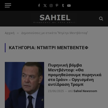
Facebook
X
Instagram
Pinterest
Tumblr
YouTube
(Twitter)
»
Αρχική
Δημοσιεύσεις με ετικέτα "Ντμίτρι Μεντβέντεφ"
ΚΑΤΗΓΟΡΊΑ:
ΝΤΜΊΤΡΙ ΜΕΝΤΒΈΝΤΕΦ
Πυρηνική βόμβα
Μεντβέντεφ: «Θα
προμηθεύσουμε πυρηνικά
στο Ιράν» – Οργισμένη
αντίδραση Τραμπ
23/06/2025
από
Sahiel Newsroom