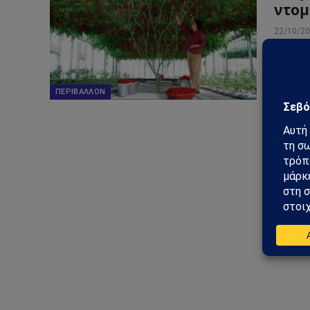
ντομ
22/10/2
Με την
πρόκειτ
ασυνήθ
ΠΕΡΙΒΆΛΛΟΝ