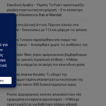
Σαουδική Αραβία – Υεμένη: Το Ριάντ προετοιμάζει
μεγάλη στρατιωτική επιχείρηση – Στο επίκεντρο
Ερυθρά Θάλασσα και Bab al-Mandab
Φωτιά στη Δυτική Αττική: Πύρινος κλοιός στα
Μέγαρα – Εκκενώσεις με 112 και μάχη με τις φλόγες
Μέγαρα: Γυναίκα παρασύρθηκε από συρμό του
Προαστιακού – Ανασύρθηκε χωρίς τις αισθήσεις της
ΗΠΑ – Ιράν: Νέος γύρος αμερικανικών βομβαρδισμών
μετά την ιρανική πυραυλική επίθεση – Η Μέση
Ανατολή εισέρχεται σε ακόμη πιο επικίνδυνη φάση
Ανάλυση Andrew Korybko: Τι οδηγεί την
προγραμματισμένη επαναστρατιωτικοποίηση της
Γερμανίας ύψους 800 δισεκατομμυρίων ευρώ;
Ρωσία: Δορυφορικές εικόνες αποκαλύπτουν νέα
οχυρωμένα καταφύγια αεροσκαφών – Η Μόσχα
προετοιμάζεται για βαθύτερο πόλεμο φθοράς