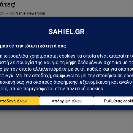
άτες!
023
από
Sahiel Newsroom
 πρώτη ματιά μπορεί να μοιάζει με φάρσα, ωστόσο
αι για ένα ασυνήθιστο φυτό, ή καλύτερα για έναν
ιστο τρόπο καλλιέργειας της ντομάτας.