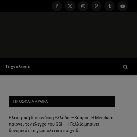
Facebook
X
Instagram
Pinterest
Tumblr
YouTu
(Twitter)
Τεχνολογία
ΠΡΟΣΦΑΤΑ ΑΡΘΡΑ
Ηλεκτρική διασύνδεση Ελλάδας–Κύπρου: Η Meridiam
παίρνει τον έλεγχο του GSI – Η Γαλλία μπαίνει
δυναμικά στο γεωπολιτικό παιχνίδι