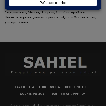
στη Θέουτα και νέο ρήγμα στην Ευρώπη
Συμφωνία της Μέκκας: Τουρκία, Σαουδική Αραβία και
Πακιστάν δημιουργούν νέο αμυντικό άξονα – Οι επιπτώσεις
για την Ελλάδα
ΤΑΥΤΌΤΗΤΑ
ΕΠΙΚΟΙΝΩΝΊΑ
ΌΡΟΙ ΧΡΉΣΗΣ
COOKIE POLICY
ΠΟΛΙΤΙΚΉ ΑΠΟΡΡΉΤΟΥ
© 2013 - 2026:
Sahiel.gr
. Με επιφύλαξη παντός δικαιώματος.