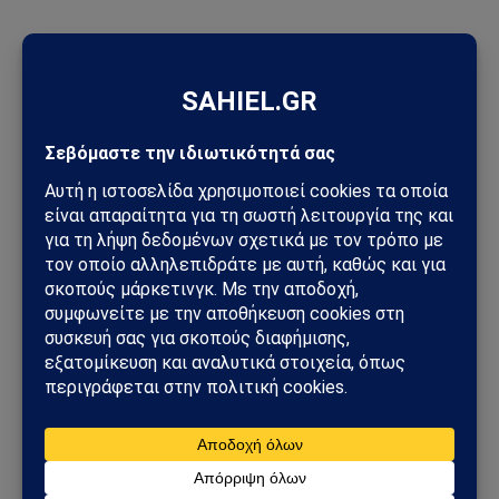
ΠΡΟΣΦΑΤΑ ΑΡΘΡΑ
Στενά του Ορμούζ: Το μεγάλο όπλο στρατηγικής ισχύος του
Ιράν – Οι 6 όροι που θέτει η Τεχεράνη στις ΗΠΑ
Φλέγεται το πακιστανικά ελεγχόμενο Κασμίρ: Νεκροί,
συγκρούσεις και εκλογές υπό τη σκιά μιας βαθιάς κρίσης
Άντονι Φάουτσι: Στο Υπουργείο Δικαιοσύνης η υπόθεσή του –
Τι πραγματικά συμβαίνει στις ΗΠΑ
Τυφώνας Dolphin: Σαρώνει την Οκινάουα – Τραυματίες,
δεκάδες χιλιάδες χωρίς ρεύμα στην Ιαπωνία
Πεντάγωνο και UFO: Νέα απόρρητα αρχεία, βίντεο και
ανεξήγητες καταγραφές UAP βγαίνουν στο φως
Ισπανία – Ιταλία: Συνοριακοί έλεγχοι, μεταναστευτική κρίση