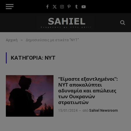
Facebook
X
Instagram
Pinterest
Tumblr
YouTube
(Twitter)
»
Αρχική
Δημοσιεύσεις με ετικέτα "NYT"
ΚΑΤΗΓΟΡΊΑ:
NYT
“Είμαστε εξαντλημένοι”:
NYT αποκαλύπτει
αδυναμία και απώλειες
των Ουκρανών
στρατιωτών
15/01/2024
από
Sahiel Newsroom