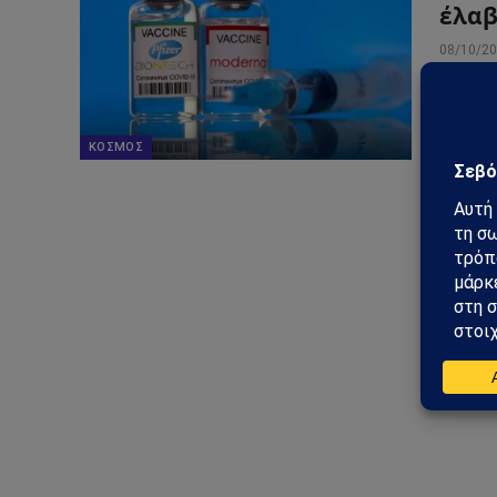
έλαβ
08/10/2
Αύξηση
την κα
από το
ΚΌΣΜΟΣ