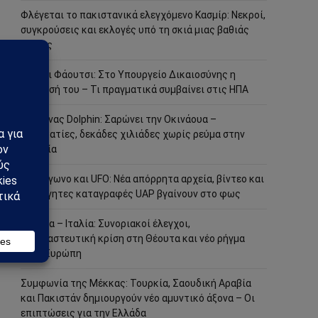
Φλέγεται το πακιστανικά ελεγχόμενο Κασμίρ: Νεκροί,
συγκρούσεις και εκλογές υπό τη σκιά μιας βαθιάς
κρίσης
Άντονι Φάουτσι: Στο Υπουργείο Δικαιοσύνης η
υπόθεσή του – Τι πραγματικά συμβαίνει στις ΗΠΑ
Τυφώνας Dolphin: Σαρώνει την Οκινάουα –
Τραυματίες, δεκάδες χιλιάδες χωρίς ρεύμα στην
Ιαπωνία
Πεντάγωνο και UFO: Νέα απόρρητα αρχεία, βίντεο και
ανεξήγητες καταγραφές UAP βγαίνουν στο φως
Ισπανία – Ιταλία: Συνοριακοί έλεγχοι,
μεταναστευτική κρίση στη Θέουτα και νέο ρήγμα
στην Ευρώπη
Συμφωνία της Μέκκας: Τουρκία, Σαουδική Αραβία
και Πακιστάν δημιουργούν νέο αμυντικό άξονα – Οι
επιπτώσεις για την Ελλάδα