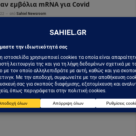
αν εμβόλια mRNA για Covid
022
από
Sahiel Newsroom
 84% στη σχετική συχνότητα θανάτων που σχετίζονται με
ρδιά μεταξύ ανδρών ηλικίας 18–39 ετών, εντός 28 ημερών
ν εμβολιασμό με mRNA