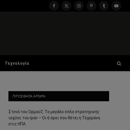
Facebook
X
Instagram
Pinterest
Tumblr
YouTu
(Twitter)
Τεχνολογία
ΠΡΟΣΦΑΤΑ ΑΡΘΡΑ
Στενά του Ορμούζ: Το μεγάλο όπλο στρατηγικής
ισχύος του Ιράν – Οι 6 όροι που θέτει η Τεχεράνη
στις ΗΠΑ