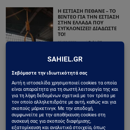
Η ΕΣΤΙΑΣΗ ΠΕΘΑΝΕ – ΤΟ
ΒΙΝΤΕΟ ΓΙΑ ΤΗΝ ΕΣΤΙΑΣΗ
ΣΤΗΝ ΕΛΛΑΔΑ ΠΟΥ
ΣΥΓΚΛΟΝΙΖΕΙ! ΔΙΑΔΩΣΤΕ
ΤΟ!
05/02/2021
από
Sahiel Newsroom
ΠΡΟΣΦΑΤΑ ΑΡΘΡΑ
Τυφώνας Dolphin: Σαρώνει την Οκινάουα – Τραυματίες,
δεκάδες χιλιάδες χωρίς ρεύμα στην Ιαπωνία
Πεντάγωνο και UFO: Νέα απόρρητα αρχεία, βίντεο και
ανεξήγητες καταγραφές UAP βγαίνουν στο φως