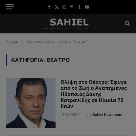
Facebook
X
Instagram
Pinterest
Tumblr
YouTube
(Twitter)
»
Αρχική
Δημοσιεύσεις με ετικέτα "θέατρο"
ΚΑΤΗΓΟΡΊΑ:
ΘΈΑΤΡΟ
Θλίψη στο Θέατρο: Έφυγε
από τη Ζωή ο Αγαπημένος
Ηθοποιός Δάνης
Κατρανίδης σε Ηλικία 75
Ετών
01/09/2024
από
Sahiel Newsroom