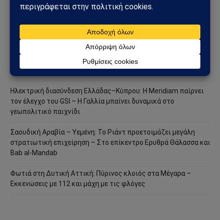
Ισπανία – Ιταλία: Συνοριακοί έλεγχοι, μεταναστευτική κρίση
στη Θέουτα και νέο ρήγμα στην Ευρώπη
Συμφωνία της Μέκκας: Τουρκία, Σαουδική Αραβία και
Πακιστάν δημιουργούν νέο αμυντικό άξονα – Οι επιπτώσεις
για την Ελλάδα
Ηλεκτρική διασύνδεση Ελλάδας–Κύπρου: Η Meridiam παίρνει
τον έλεγχο του GSI – Η Γαλλία μπαίνει δυναμικά στο
γεωπολιτικό παιχνίδι
Σαουδική Αραβία – Υεμένη: Το Ριάντ προετοιμάζει μεγάλη
στρατιωτική επιχείρηση – Στο επίκεντρο Ερυθρά Θάλασσα και
Bab al-Mandab
Φωτιά στη Δυτική Αττική: Πύρινος κλοιός στα Μέγαρα –
Εκκενώσεις με 112 και μάχη με τις φλόγες