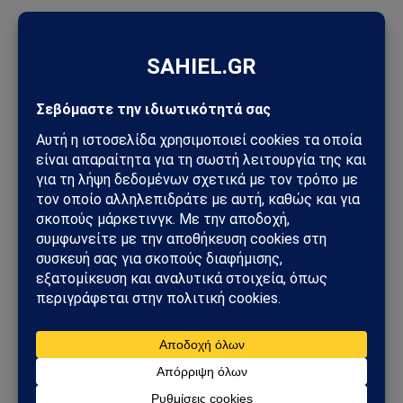
ΠΡΟΣΦΑΤΑ ΑΡΘΡΑ
Unitree: Πώς η κινεζική εταιρεία ρομπότ «πρόλαβε» τους
νέους περιορισμούς των ΗΠΑ
Συναγερμός για πυρκαγιές στην Ελλάδα: Σε πλήρη επιφυλακή
ο κρατικός μηχανισμός – Άνεμοι έως 9 μποφόρ
Χούθι χτύπησαν την ενεργειακή καρδιά της Σαουδικής
Αραβίας – Επίθεση με drone στο διυλιστήριο της Aramco στην
Τζαζάν
Στενά του Ορμούζ: Το μεγάλο όπλο στρατηγικής ισχύος του
Ιράν – Οι 6 όροι που θέτει η Τεχεράνη στις ΗΠΑ
Φλέγεται το πακιστανικά ελεγχόμενο Κασμίρ: Νεκροί,
συγκρούσεις και εκλογές υπό τη σκιά μιας βαθιάς κρίσης