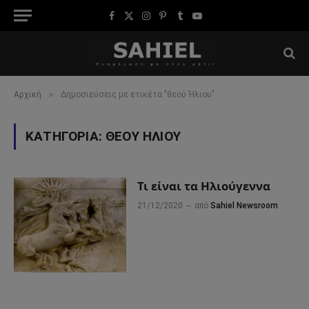
Facebook
X
Instagram
Pinterest
Tumblr
YouTube
(Twitter)
»
Αρχική
Δημοσιεύσεις με ετικέτα "θεού Ήλιου"
ΚΑΤΗΓΟΡΊΑ:
ΘΕΟΎ ΉΛΙΟΥ
Τι είναι τα Ηλιούγεννα
21/12/2020
από
Sahiel Newsroom