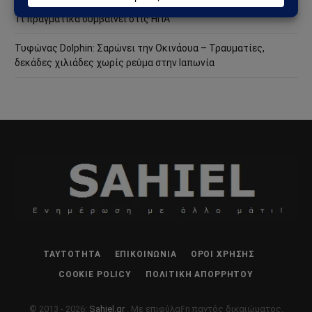
Άντονι Φάουτσι: Στο Υπουργείο Δικαιοσύνης η υπόθεσή του –
Τι πραγματικά συμβαίνει στις ΗΠΑ
Τυφώνας Dolphin: Σαρώνει την Οκινάουα – Τραυματίες,
δεκάδες χιλιάδες χωρίς ρεύμα στην Ιαπωνία
ΤΑΥΤΌΤΗΤΑ
ΕΠΙΚΟΙΝΩΝΊΑ
ΌΡΟΙ ΧΡΉΣΗΣ
COOKIE POLICY
ΠΟΛΙΤΙΚΉ ΑΠΟΡΡΉΤΟΥ
© 2013 - 2026:
Sahiel.gr
. Με επιφύλαξη παντός δικαιώματος.