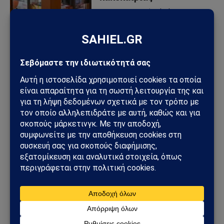
28/09/2023
από
Sahiel Newsroom
Σε πεδίο μάχης
μετατράπηκε η πόλη της
Λάρισας κατά την διάρκεια
πορείας για τις φονικές
πλημμύρες στη Θεσσαλία
24/09/2023
από
Sahiel Newsroom