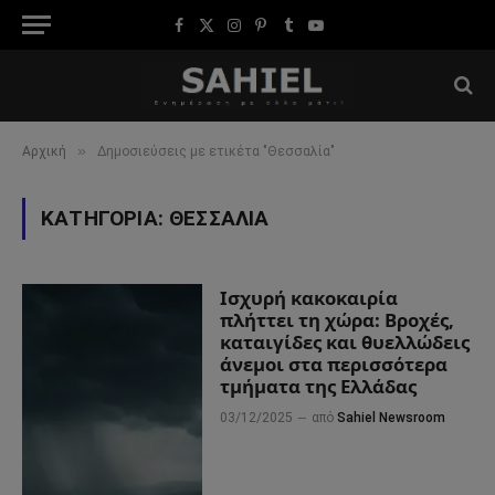
Facebook
X
Instagram
Pinterest
Tumblr
YouTube
(Twitter)
»
Αρχική
Δημοσιεύσεις με ετικέτα "Θεσσαλία"
ΚΑΤΗΓΟΡΊΑ:
ΘΕΣΣΑΛΊΑ
Ισχυρή κακοκαιρία
πλήττει τη χώρα: Βροχές,
καταιγίδες και θυελλώδεις
άνεμοι στα περισσότερα
τμήματα της Ελλάδας
03/12/2025
από
Sahiel Newsroom