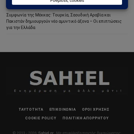
στη Θέουτα και νέο ρήγμα στην Ευρώπη
Συμφωνία της Μέκκας: Τουρκία, Σαουδική Αραβία και
Πακιστάν δημιουργούν νέο αμυντικό άξονα – Οι επιπτώσεις
για την Ελλάδα
ΤΑΥΤΌΤΗΤΑ
ΕΠΙΚΟΙΝΩΝΊΑ
ΌΡΟΙ ΧΡΉΣΗΣ
COOKIE POLICY
ΠΟΛΙΤΙΚΉ ΑΠΟΡΡΉΤΟΥ
© 2013 - 2026:
Sahiel.gr
. Με επιφύλαξη παντός δικαιώματος.