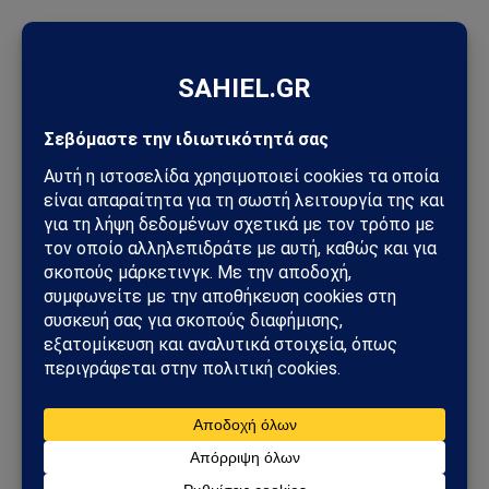
ΠΡΟΣΦΑΤΑ ΑΡΘΡΑ
Στενά του Ορμούζ: Το μεγάλο όπλο στρατηγικής ισχύος του
Ιράν – Οι 6 όροι που θέτει η Τεχεράνη στις ΗΠΑ
Φλέγεται το πακιστανικά ελεγχόμενο Κασμίρ: Νεκροί,
συγκρούσεις και εκλογές υπό τη σκιά μιας βαθιάς κρίσης
Άντονι Φάουτσι: Στο Υπουργείο Δικαιοσύνης η υπόθεσή του –
Τι πραγματικά συμβαίνει στις ΗΠΑ
Τυφώνας Dolphin: Σαρώνει την Οκινάουα – Τραυματίες,
δεκάδες χιλιάδες χωρίς ρεύμα στην Ιαπωνία
Πεντάγωνο και UFO: Νέα απόρρητα αρχεία, βίντεο και
ανεξήγητες καταγραφές UAP βγαίνουν στο φως
Ισπανία – Ιταλία: Συνοριακοί έλεγχοι, μεταναστευτική κρίση