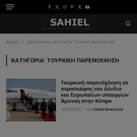
Facebook
X
Instagram
Pinterest
Tumblr
YouTube
(Twitter)
»
Αρχική
Δημοσιεύσεις με ετικέτα "τουρκική παρενόχληση"
ΚΑΤΗΓΟΡΊΑ:
ΤΟΥΡΚΙΚΉ ΠΑΡΕΝΌΧΛΗΣΗ
Τουρκική παρενόχληση σε
αεροσκάφος του Δένδια
και Ευρωπαίων υπουργών
Άμυνας στην Κύπρο
08/06/2026
από
Sahiel Newsroom