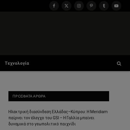
Facebook
X
Instagram
Pinterest
Tumblr
YouTu
(Twitter)
Τεχνολογία
ΠΡΟΣΦΑΤΑ ΑΡΘΡΑ
Ηλεκτρική διασύνδεση Ελλάδας–Κύπρου: Η Meridiam
παίρνει τον έλεγχο του GSI – Η Γαλλία μπαίνει
δυναμικά στο γεωπολιτικό παιχνίδι