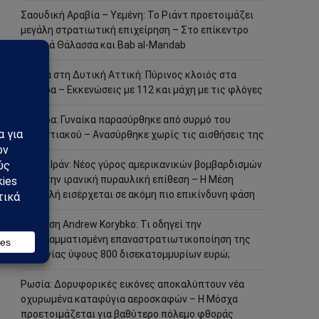
Σαουδική Αραβία – Υεμένη: Το Ριάντ προετοιμάζει
μεγάλη στρατιωτική επιχείρηση – Στο επίκεντρο
Ερυθρά Θάλασσα και Bab al-Mandab
Φωτιά στη Δυτική Αττική: Πύρινος κλοιός στα
Μέγαρα – Εκκενώσεις με 112 και μάχη με τις φλόγες
Μέγαρα: Γυναίκα παρασύρθηκε από συρμό του
Προαστιακού – Ανασύρθηκε χωρίς τις αισθήσεις της
ΗΠΑ – Ιράν: Νέος γύρος αμερικανικών βομβαρδισμών
μετά την ιρανική πυραυλική επίθεση – Η Μέση
Ανατολή εισέρχεται σε ακόμη πιο επικίνδυνη φάση
Ανάλυση Andrew Korybko: Τι οδηγεί την
προγραμματισμένη επαναστρατιωτικοποίηση της
Γερμανίας ύψους 800 δισεκατομμυρίων ευρώ;
Ρωσία: Δορυφορικές εικόνες αποκαλύπτουν νέα
οχυρωμένα καταφύγια αεροσκαφών – Η Μόσχα
προετοιμάζεται για βαθύτερο πόλεμο φθοράς