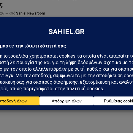
ς
026
από
Sahiel Newsroom
εψη Τραμπ στην Κίνα ανοίγει νέο κύκλο παζαριού με τον Σι
όριο, Ταϊβάν, Ιράν και παγκόσμια ισορροπία ισχύος.