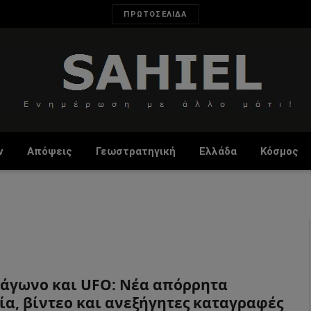
ΠΡΩΤΟΣΕΛΙΔΑ
ν
Απόψεις
Γεωστρατηγική
Ελλάδα
Κόσμος
άγωνο και UFO: Νέα απόρρητα
ία, βίντεο και ανεξήγητες καταγραφές