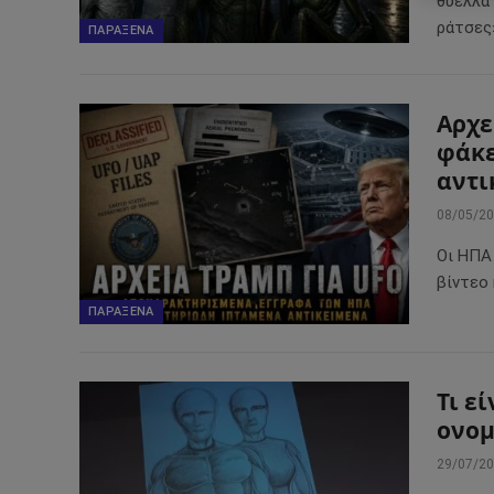
θύελλα 
ράτσες
ΠΑΡΆΞΕΝΑ
Αρχε
φάκε
αντι
08/05/2
Οι ΗΠΑ
βίντεο 
ΠΑΡΆΞΕΝΑ
Τι ε
ονομ
29/07/2