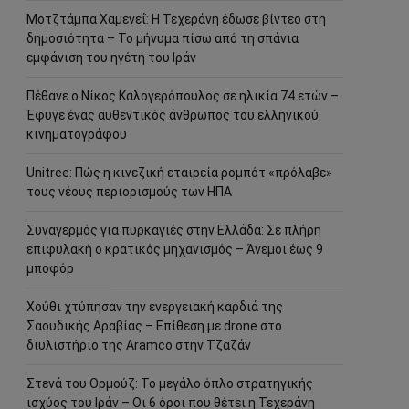
Μοτζτάμπα Χαμενεΐ: Η Τεχεράνη έδωσε βίντεο στη
δημοσιότητα – Το μήνυμα πίσω από τη σπάνια
εμφάνιση του ηγέτη του Ιράν
Πέθανε ο Νίκος Καλογερόπουλος σε ηλικία 74 ετών –
Έφυγε ένας αυθεντικός άνθρωπος του ελληνικού
κινηματογράφου
Unitree: Πώς η κινεζική εταιρεία ρομπότ «πρόλαβε»
τους νέους περιορισμούς των ΗΠΑ
Συναγερμός για πυρκαγιές στην Ελλάδα: Σε πλήρη
επιφυλακή ο κρατικός μηχανισμός – Άνεμοι έως 9
μποφόρ
Χούθι χτύπησαν την ενεργειακή καρδιά της
Σαουδικής Αραβίας – Επίθεση με drone στο
διυλιστήριο της Aramco στην Τζαζάν
Στενά του Ορμούζ: Το μεγάλο όπλο στρατηγικής
ισχύος του Ιράν – Οι 6 όροι που θέτει η Τεχεράνη