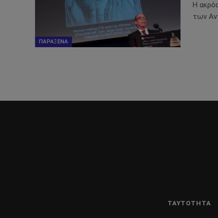
Η ακρό
των Αν
ΠΑΡΆΞΕΝΑ
ΤΑΥΤΌΤΗΤΑ