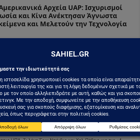
Αμερικανικά Αρχεία UAP: Ισχυρισμοί
Ρωσία και Κίνα Ανέκτησαν Άγνωστα
κείμενα και Μελετούν την Τεχνολογία
026
από
Sahiel Newsroom
οχαρακτηρισμένα αμερικανικά αρχεία για τα UAP
υρώνουν τη συζήτηση γύρω από Ρωσία, Κίνα και πιθανές
σεις άγνωστων αντικειμένων.
άτσες εξωγήινων» και μυστικά
ράμματα των ΗΠΑ; Τι πραγματικά
ρίζεται ο Δρ. Έρικ Ντέιβις
026
από
Sahiel Newsroom
ποκαλύψεις γύρω από UFO και εξωγήινα όντα προκαλούν