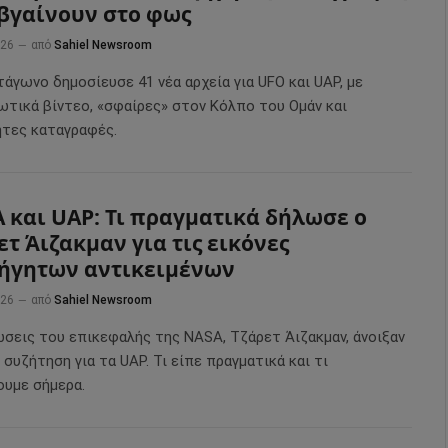
βγαίνουν στο φως
026
από
Sahiel Newsroom
άγωνο δημοσίευσε 41 νέα αρχεία για UFO και UAP, με
ωτικά βίντεο, «σφαίρες» στον Κόλπο του Ομάν και
ητες καταγραφές.
 και UAP: Τι πραγματικά δήλωσε ο
ετ Άιζακμαν για τις εικόνες
ήγητων αντικειμένων
026
από
Sahiel Newsroom
ώσεις του επικεφαλής της NASA, Τζάρετ Άιζακμαν, άνοιξαν
 συζήτηση για τα UAP. Τι είπε πραγματικά και τι
ουμε σήμερα.