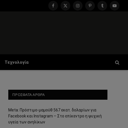
Facebook
X
Instagram
Pinterest
Tumblr
YouTu
(Twitter)
Τεχνολογία
ΠΡΟΣΦΑΤΑ ΑΡΘΡΑ
Meta: Πρόστιμο-μαμούθ 567 εκατ. δολαρίων για
Facebook και Instagram – Στο επίκεντρο η ψυχική
υγεία των ανηλίκων