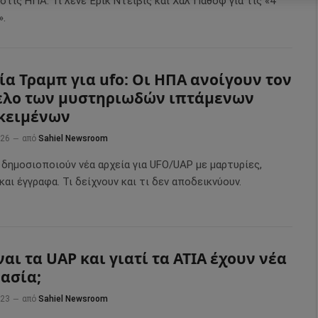
στις ΗΠΑ. Τι λένε Έρικ Ντέιβις και Χαλ Πάθοφ για τις «4
».
ία Τραμπ για ufo: Οι ΗΠΑ ανοίγουν τον
λο των μυστηριωδών ιπτάμενων
κειμένων
026
από
Sahiel Newsroom
 δημοσιοποιούν νέα αρχεία για UFO/UAP με μαρτυρίες,
και έγγραφα. Τι δείχνουν και τι δεν αποδεικνύουν.
ίναι τα UAP και γιατί τα ΑΤΙΑ έχουν νέα
ασία;
023
από
Sahiel Newsroom