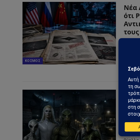
Νέα 
ότι 
Αντι
τους
20/06/2
Νέα απ
αναζωπ
ΚΌΣΜΟΣ
ανακτή
4 «ρ
προγ
ισχυ
26/05/2
Νέες α