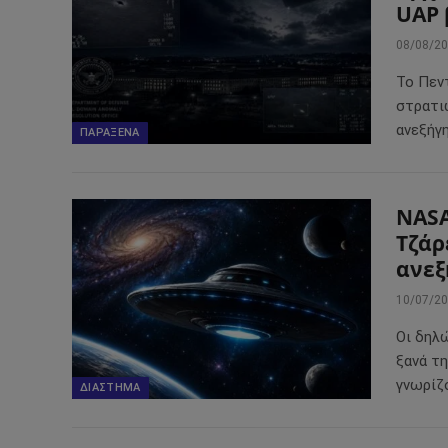
UAP 
08/08/2
Το Πεντ
στρατι
ανεξήγ
ΠΑΡΆΞΕΝΑ
NASA
Τζάρ
ανεξ
10/07/2
Οι δηλ
ξανά τη
γνωρίζ
ΔΙΆΣΤΗΜΑ