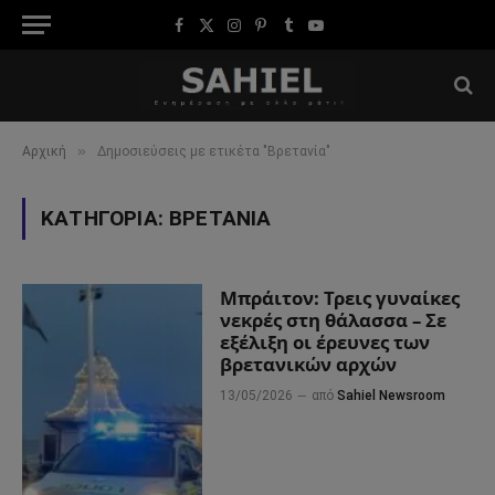
Facebook
X
Instagram
Pinterest
Tumblr
YouTube
(Twitter)
»
Αρχική
Δημοσιεύσεις με ετικέτα "Βρετανία"
ΚΑΤΗΓΟΡΊΑ:
ΒΡΕΤΑΝΊΑ
Μπράιτον: Τρεις γυναίκες
νεκρές στη θάλασσα – Σε
εξέλιξη οι έρευνες των
βρετανικών αρχών
13/05/2026
από
Sahiel Newsroom