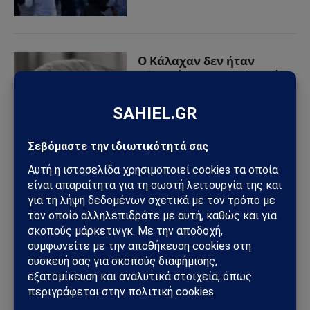
Ο Κάλαχαν δεν ήταν
«θετικός για την πλευρά
μας» – προσπαθούσε να
βοηθήσει την Τουρκία!
22/08/2024
από
Sahiel Newsroom