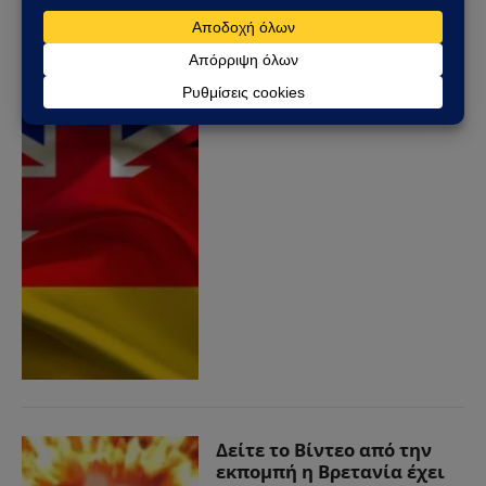
Η Γερμανία και η Βρετανία
συλλαμβάνουν ύποπτους
Κινέζους κατασκόπους
23/04/2024
από
Sahiel Newsroom
Δείτε το Βίντεο από την
εκπομπή η Βρετανία έχει