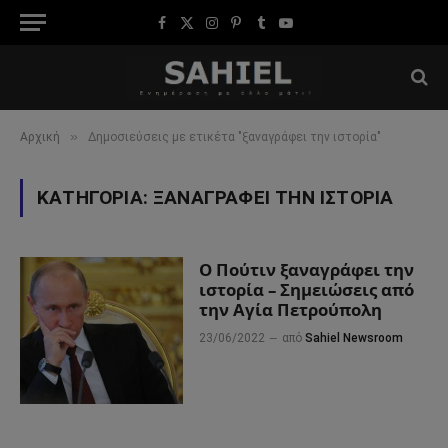
Facebook
X
Instagram
Pinterest
Tumblr
YouTube
(Twitter)
»
Αρχική
Δημοσιεύσεις με ετικέτα "ξαναγράφει την ιστορία"
ΚΑΤΗΓΟΡΊΑ:
ΞΑΝΑΓΡΆΦΕΙ ΤΗΝ ΙΣΤΟΡΊΑ
Ο Πούτιν ξαναγράφει την
ιστορία – Σημειώσεις από
την Αγία Πετρούπολη
23/06/2022
από
Sahiel Newsroom