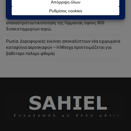
ακόμη πιο επικίνδυνη φάση
Ανάλυση Andrew Korybko: Τι οδηγεί την προγραμματισμένη
επαναστρατιωτικοποίηση της Γερμανίας ύψους 800
δισεκατομμυρίων ευρώ;
Ρωσία: Δορυφορικές εικόνες αποκαλύπτουν νέα οχυρωμένα
καταφύγια αεροσκαφών – Η Μόσχα προετοιμάζεται για
βαθύτερο πόλεμο φθοράς