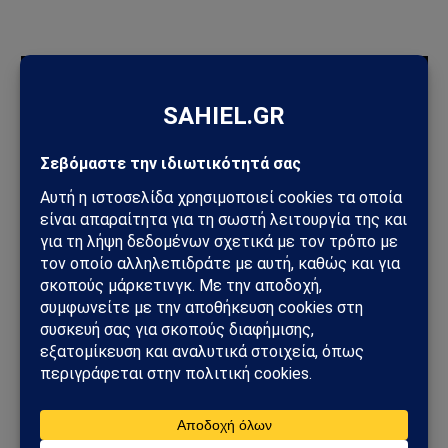
ΠΡΟΣΦΑΤΑ ΑΡΘΡΑ
Ηλεκτρική διασύνδεση Ελλάδας–Κύπρου: Η Meridiam παίρνει
τον έλεγχο του GSI – Η Γαλλία μπαίνει δυναμικά στο
γεωπολιτικό παιχνίδι
Σαουδική Αραβία – Υεμένη: Το Ριάντ προετοιμάζει μεγάλη
στρατιωτική επιχείρηση – Στο επίκεντρο Ερυθρά Θάλασσα και
Bab al-Mandab
Φωτιά στη Δυτική Αττική: Πύρινος κλοιός στα Μέγαρα –
Εκκενώσεις με 112 και μάχη με τις φλόγες
Μέγαρα: Γυναίκα παρασύρθηκε από συρμό του Προαστιακού –
Ανασύρθηκε χωρίς τις αισθήσεις της
ΗΠΑ – Ιράν: Νέος γύρος αμερικανικών βομβαρδισμών μετά την
ιρανική πυραυλική επίθεση – Η Μέση Ανατολή εισέρχεται σε