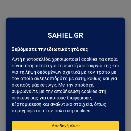
ΠΡΟΣΦΑΤΑ ΑΡΘΡΑ
Meta: Πρόστιμο-μαμούθ 567 εκατ. δολαρίων για Facebook και
Instagram – Στο επίκεντρο η ψυχική υγεία των ανηλίκων
Μοτζτάμπα Χαμενεΐ: Η Τεχεράνη έδωσε βίντεο στη
δημοσιότητα – Το μήνυμα πίσω από τη σπάνια εμφάνιση του
ηγέτη του Ιράν
Πέθανε ο Νίκος Καλογερόπουλος σε ηλικία 74 ετών – Έφυγε
ένας αυθεντικός άνθρωπος του ελληνικού κινηματογράφου
Unitree: Πώς η κινεζική εταιρεία ρομπότ «πρόλαβε» τους
νέους περιορισμούς των ΗΠΑ
Συναγερμός για πυρκαγιές στην Ελλάδα: Σε πλήρη επιφυλακή
ο κρατικός μηχανισμός – Άνεμοι έως 9 μποφόρ