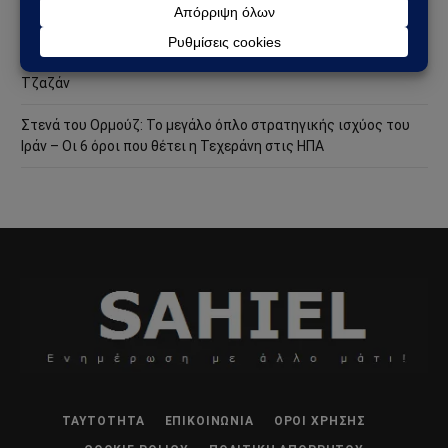
Χούθι χτύπησαν την ενεργειακή καρδιά της Σαουδικής
Αραβίας – Επίθεση με drone στο διυλιστήριο της Aramco στην
Τζαζάν
Στενά του Ορμούζ: Το μεγάλο όπλο στρατηγικής ισχύος του
Ιράν – Οι 6 όροι που θέτει η Τεχεράνη στις ΗΠΑ
ΤΑΥΤΌΤΗΤΑ
ΕΠΙΚΟΙΝΩΝΊΑ
ΌΡΟΙ ΧΡΉΣΗΣ