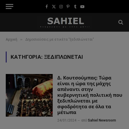
Facebook
X
Instagram
Pinterest
Tumblr
YouTube
(Twitter)
»
Αρχική
Δημοσιεύσεις με ετικέτα "ξεδιπλώνεται"
ΚΑΤΗΓΟΡΊΑ:
ΞΕΔΙΠΛΏΝΕΤΑΙ
Δ. Κουτσούμπας: Τώρα
είναι η ώρα της μάχης
απέναντι στην
κυβερνητική πολιτική που
ξεδιπλώνεται με
σφοδρότητα σε όλα τα
μέτωπα
24/01/2024
από
Sahiel Newsroom