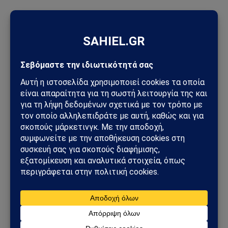
ΠΡΟΣΦΑΤΑ ΑΡΘΡΑ
Στενά του Ορμούζ: Το μεγάλο όπλο στρατηγικής ισχύος του
Ιράν – Οι 6 όροι που θέτει η Τεχεράνη στις ΗΠΑ
Φλέγεται το πακιστανικά ελεγχόμενο Κασμίρ: Νεκροί,
συγκρούσεις και εκλογές υπό τη σκιά μιας βαθιάς κρίσης
Άντονι Φάουτσι: Στο Υπουργείο Δικαιοσύνης η υπόθεσή του –
Τι πραγματικά συμβαίνει στις ΗΠΑ
Τυφώνας Dolphin: Σαρώνει την Οκινάουα – Τραυματίες,
δεκάδες χιλιάδες χωρίς ρεύμα στην Ιαπωνία
Πεντάγωνο και UFO: Νέα απόρρητα αρχεία, βίντεο και
ανεξήγητες καταγραφές UAP βγαίνουν στο φως
Ισπανία – Ιταλία: Συνοριακοί έλεγχοι, μεταναστευτική κρίση