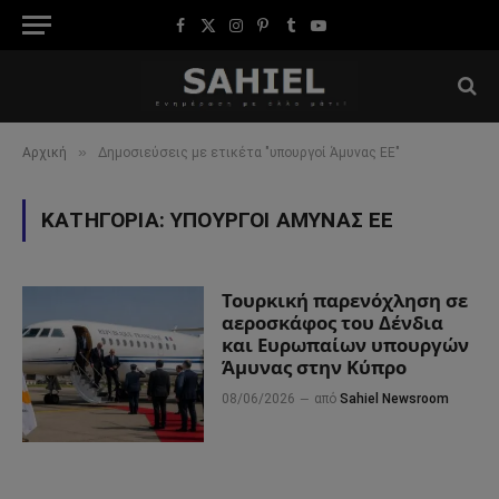
Facebook
X
Instagram
Pinterest
Tumblr
YouTube
(Twitter)
»
Αρχική
Δημοσιεύσεις με ετικέτα "υπουργοί Άμυνας ΕΕ"
ΚΑΤΗΓΟΡΊΑ:
ΥΠΟΥΡΓΟΊ ΆΜΥΝΑΣ ΕΕ
Τουρκική παρενόχληση σε
αεροσκάφος του Δένδια
και Ευρωπαίων υπουργών
Άμυνας στην Κύπρο
08/06/2026
από
Sahiel Newsroom