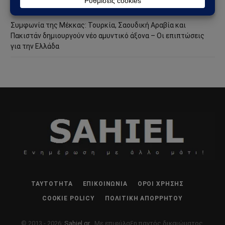
στη Θέουτα και νέο ρήγμα στην Ευρώπη
Συμφωνία της Μέκκας: Τουρκία, Σαουδική Αραβία και
Πακιστάν δημιουργούν νέο αμυντικό άξονα – Οι επιπτώσεις
για την Ελλάδα
ΤΑΥΤΌΤΗΤΑ
ΕΠΙΚΟΙΝΩΝΊΑ
ΌΡΟΙ ΧΡΉΣΗΣ
COOKIE POLICY
ΠΟΛΙΤΙΚΉ ΑΠΟΡΡΉΤΟΥ
© 2013 - 2026:
Sahiel.gr
. Με επιφύλαξη παντός δικαιώματος.