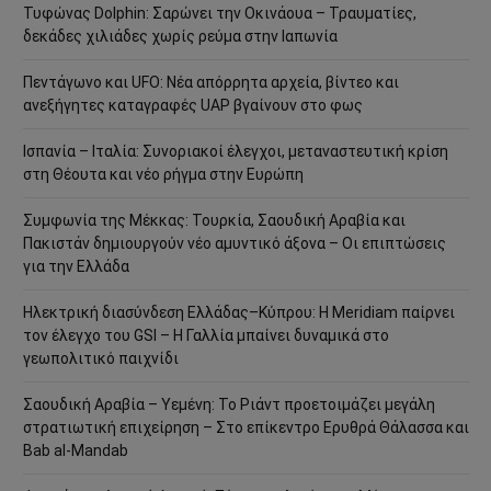
Τυφώνας Dolphin: Σαρώνει την Οκινάουα – Τραυματίες,
δεκάδες χιλιάδες χωρίς ρεύμα στην Ιαπωνία
Πεντάγωνο και UFO: Νέα απόρρητα αρχεία, βίντεο και
ανεξήγητες καταγραφές UAP βγαίνουν στο φως
Ισπανία – Ιταλία: Συνοριακοί έλεγχοι, μεταναστευτική κρίση
στη Θέουτα και νέο ρήγμα στην Ευρώπη
Συμφωνία της Μέκκας: Τουρκία, Σαουδική Αραβία και
Πακιστάν δημιουργούν νέο αμυντικό άξονα – Οι επιπτώσεις
για την Ελλάδα
Ηλεκτρική διασύνδεση Ελλάδας–Κύπρου: Η Meridiam παίρνει
τον έλεγχο του GSI – Η Γαλλία μπαίνει δυναμικά στο
γεωπολιτικό παιχνίδι
Σαουδική Αραβία – Υεμένη: Το Ριάντ προετοιμάζει μεγάλη
στρατιωτική επιχείρηση – Στο επίκεντρο Ερυθρά Θάλασσα και
Bab al-Mandab