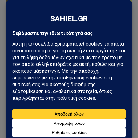
ΚΌΣΜΟΣ
Βρετανία: Πακιστανικής καταγωγής άνδρας
συνελήφθη μετά από επίθεση με μαχαίρι σε
17χρονη – Σοκ από το βίντεο της επίθεσης
13/06/2026