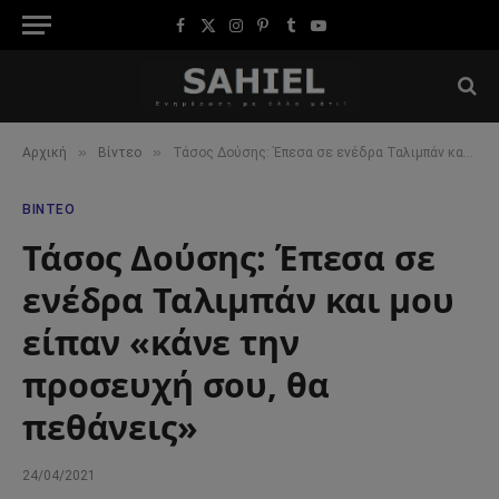
Facebook
X
Instagram
Pinterest
Tumblr
YouTube
(Twitter)
»
»
Αρχική
Βίντεο
Τάσος Δούσης: Έπεσα σε ενέδρα Ταλιμπάν και μου είπαν «κάνε την προσευχή σου, θα πεθάνεις»
ΒΊΝΤΕΟ
Τάσος Δούσης: Έπεσα σε
ενέδρα Ταλιμπάν και μου
είπαν «κάνε την
προσευχή σου, θα
πεθάνεις»
24/04/2021