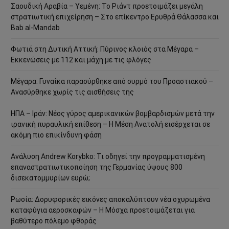
Σαουδική Αραβία – Υεμένη: Το Ριάντ προετοιμάζει μεγάλη
στρατιωτική επιχείρηση – Στο επίκεντρο Ερυθρά Θάλασσα και
Bab al-Mandab
Φωτιά στη Δυτική Αττική: Πύρινος κλοιός στα Μέγαρα –
Εκκενώσεις με 112 και μάχη με τις φλόγες
Μέγαρα: Γυναίκα παρασύρθηκε από συρμό του Προαστιακού –
Ανασύρθηκε χωρίς τις αισθήσεις της
ΗΠΑ – Ιράν: Νέος γύρος αμερικανικών βομβαρδισμών μετά την
ιρανική πυραυλική επίθεση – Η Μέση Ανατολή εισέρχεται σε
ακόμη πιο επικίνδυνη φάση
Ανάλυση Andrew Korybko: Τι οδηγεί την προγραμματισμένη
επαναστρατιωτικοποίηση της Γερμανίας ύψους 800
δισεκατομμυρίων ευρώ;
Ρωσία: Δορυφορικές εικόνες αποκαλύπτουν νέα οχυρωμένα
καταφύγια αεροσκαφών – Η Μόσχα προετοιμάζεται για
βαθύτερο πόλεμο φθοράς