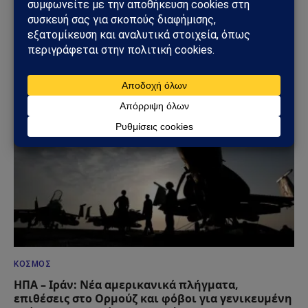
ΚΌΣΜΟΣ
Ουκρανικά drones έπληξαν τη Wildberries: Στόχος
η «καρδιά» της ρωσικής εφοδιαστικής αλυσίδας
18/07/2026
ΚΌΣΜΟΣ
ΗΠΑ – Ιράν: Νέα αμερικανικά πλήγματα,
επιθέσεις στο Ορμούζ και φόβοι για γενικευμένη