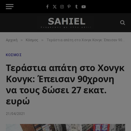
Facebook
X
Instagram
Pinterest
Tumblr
YouTube
(Twitter)
»
»
Αρχική
Κόσμος
Τεράστια απάτη στο Χονγκ Κονγκ: Έπεισαν 90χρονη να τους δώσει 27 εκατ. ευρώ
ΚΌΣΜΟΣ
Τεράστια απάτη στο Χονγκ
Κονγκ: Έπεισαν 90χρονη
να τους δώσει 27 εκατ.
ευρώ
21/04/2021