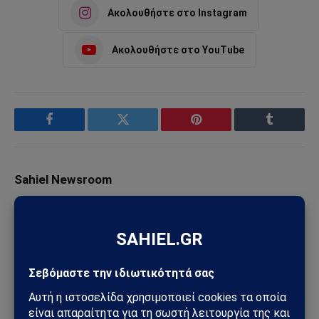
Ακολουθήστε στο Instagram
Ακολουθήστε στο YouTube
Facebook
Twitter
Pinterest
Tumblr
Sahiel Newsroom
Facebook
X
Pinterest
Instagram
Tumblr
(Twitter)
Το Sahiel.gr είναι ανεξάρτητη ψηφιακή πύλη ενημέρωσης
και ανάλυσης με έμφαση στη γεωπολιτική, τη διεθνή
ασφάλεια, τα εθνικά ζητήματα και τις διεθνείς εξελίξεις
που επηρεάζουν την Ελλάδα και τον ευρύτερο ελληνισμό.