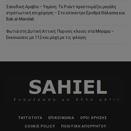
Σαουδική Αραβία – Υεμένη: Το Ριάντ προετοιμάζει μεγάλη
στρατιωτική επιχείρηση – Στο επίκεντρο Ερυθρά Θάλασσα και
Bab al-Mandab
Φωτιά στη Δυτική Αττική: Πύρινος κλοιός στα Μέγαρα –
Εκκενώσεις με 112 και μάχη με τις φλόγες
ΤΑΥΤΌΤΗΤΑ
ΕΠΙΚΟΙΝΩΝΊΑ
ΌΡΟΙ ΧΡΉΣΗΣ
COOKIE POLICY
ΠΟΛΙΤΙΚΉ ΑΠΟΡΡΉΤΟΥ