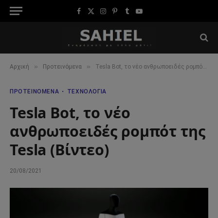
Facebook
X
Instagram
Pinterest
Tumblr
YouTube
(Twitter)
»
»
Αρχική
Προτεινόμενα
Tesla Bot, το νέο ανθρωποειδές ρομπότ της Tesla (Βίντεο)
ΠΡΟΤΕΙΝΌΜΕΝΑ
ΤΕΧΝΟΛΟΓΊΑ
Tesla Bot, το νέο
ανθρωποειδές ρομπότ της
Tesla (Βίντεο)
20/08/2021