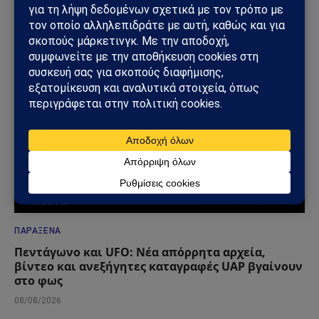
ΔΕΙΤΕ ΕΠΙΣΗΣ →
ΠΑΡΆΞΕΝΑ
Πεντάγωνο και UFO: Νέα απόρρητα αρχεία,
βίντεο και ανεξήγητες καταγραφές UAP βγαίνουν
στο φως
08/08/2026