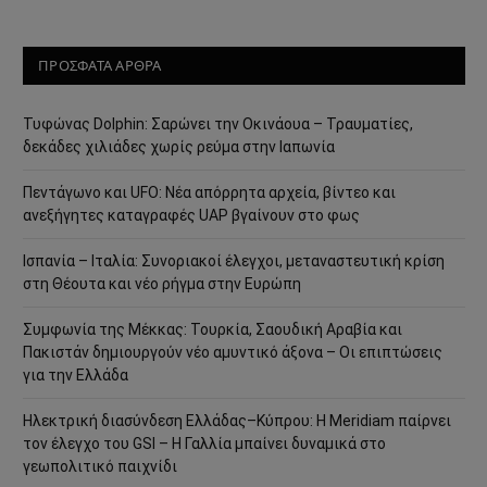
ΠΡΟΣΦΑΤΑ ΑΡΘΡΑ
Τυφώνας Dolphin: Σαρώνει την Οκινάουα – Τραυματίες,
δεκάδες χιλιάδες χωρίς ρεύμα στην Ιαπωνία
Πεντάγωνο και UFO: Νέα απόρρητα αρχεία, βίντεο και
ανεξήγητες καταγραφές UAP βγαίνουν στο φως
Ισπανία – Ιταλία: Συνοριακοί έλεγχοι, μεταναστευτική κρίση
στη Θέουτα και νέο ρήγμα στην Ευρώπη
Συμφωνία της Μέκκας: Τουρκία, Σαουδική Αραβία και
Πακιστάν δημιουργούν νέο αμυντικό άξονα – Οι επιπτώσεις
για την Ελλάδα
Ηλεκτρική διασύνδεση Ελλάδας–Κύπρου: Η Meridiam παίρνει
τον έλεγχο του GSI – Η Γαλλία μπαίνει δυναμικά στο
γεωπολιτικό παιχνίδι