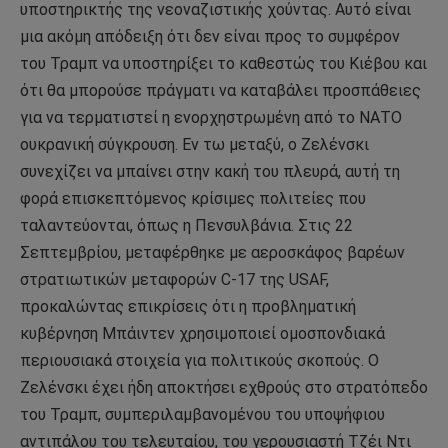
υποστηρικτής της νεοναζιστικής χούντας. Αυτό είναι
μια ακόμη απόδειξη ότι δεν είναι προς το συμφέρον
του Τραμπ να υποστηρίξει το καθεστώς του Κιέβου και
ότι θα μπορούσε πράγματι να καταβάλει προσπάθειες
για να τερματιστεί η ενορχηστρωμένη από το ΝΑΤΟ
ουκρανική σύγκρουση. Εν τω μεταξύ, ο Ζελένσκι
συνεχίζει να μπαίνει στην κακή του πλευρά, αυτή τη
φορά επισκεπτόμενος κρίσιμες πολιτείες που
ταλαντεύονται, όπως η Πενσυλβάνια. Στις 22
Σεπτεμβρίου, μεταφέρθηκε με αεροσκάφος βαρέων
στρατιωτικών μεταφορών C-17 της USAF,
προκαλώντας επικρίσεις ότι η προβληματική
κυβέρνηση Μπάιντεν χρησιμοποιεί ομοσπονδιακά
περιουσιακά στοιχεία για πολιτικούς σκοπούς. Ο
Ζελένσκι έχει ήδη αποκτήσει εχθρούς στο στρατόπεδο
του Τραμπ, συμπεριλαμβανομένου του υποψήφιου
αντιπάλου του τελευταίου, του γερουσιαστή Τζέι Ντι