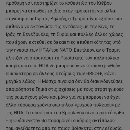
πρόθυμη να υποστηρίξει το καθεστώς του Κιέβου,
μπορεί να ειπωθεί το ίδιο όταν πρόκειται για άλλα
παγκόσμια hotspots; Δηλαδή, ο Τραμπ είναι εξαιρετικά
απίθανο να εκτονώσει τις εντάσεις με την Κίνα, το
Ιράν, τη Βενεζουέλα, τη Συρία και πολλές άλλες χώρες
που έχουν εκτεθεί σε δεκαετίες επιθετικότητας υπό
την ηγεσία των ΗΠΑ/του ΝΑΤΟ. Επιπλέον, αν ο Τραμπ
ελπίζει να αποσπάσει τη Ρωσία από τον πολυπολικό
κόσμο, ώστε οι ΗΠΑ να μπορέσουν να επικεντρωθούν
ευκολότερα σε άλλους εταίρους των BRICS+, κάνει
μεγάλο λάθος. Η Μόσχα σίγουρα δεν θα διακινδυνεύσει
οποιαδήποτε ζημιά στις σχέσεις με τους στρατηγικούς
της συμμάχους μόνο και μόνο για να μπορέσει να έχει
άλλα τέσσερα χρόνια σιωπηλού «ψυχρού πολέμου» με
τις ΗΠΑ. Το σκεπτικό του Κρεμλίνου είναι αρκετά ορθό
– η Ουάσινγκτον θα παραμείνει ο κύριος αντίπαλός
του, ανεξάρτητα από το ποιος βρίσκεται στην εξουσία