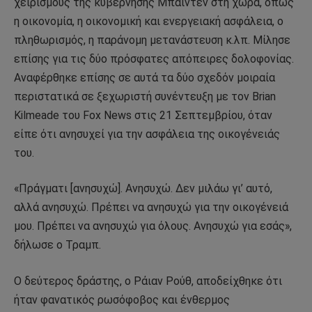
χειρισμούς της κυβέρνησης Μπάιντεν στη χώρα, όπως
η οικονομία, η οικονομική και ενεργειακή ασφάλεια, ο
πληθωρισμός, η παράνομη μετανάστευση κ.λπ. Μίλησε
επίσης για τις δύο πρόσφατες απόπειρες δολοφονίας.
Αναφέρθηκε επίσης σε αυτά τα δύο σχεδόν μοιραία
περιστατικά σε ξεχωριστή συνέντευξη με τον Brian
Kilmeade του Fox News στις 21 Σεπτεμβρίου, όταν
είπε ότι ανησυχεί για την ασφάλεια της οικογένειάς
του.
«Πράγματι [ανησυχώ]. Ανησυχώ. Δεν μιλάω γι’ αυτό,
αλλά ανησυχώ. Πρέπει να ανησυχώ για την οικογένειά
μου. Πρέπει να ανησυχώ για όλους. Ανησυχώ για εσάς»,
δήλωσε ο Τραμπ.
Ο δεύτερος δράστης, ο Ράιαν Ρούθ, αποδείχθηκε ότι
ήταν φανατικός ρωσόφοβος και ένθερμος