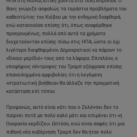
ΗΠΑ στη νεοναζιστική χούντα στα τέλη Απριλίου. Ο
Βανς γνώριζε ασφαλώς τα τεράστια προβλήματα του
καθεστώτος του Κιέβου με την ενδημική διαφθορά,
ενώ κατανοούσε επίσης ότι, όπως αναφέρθηκε
προηγουμένως, πολλά από αυτά τα χρήματα
διοχετεύονταν επίσης πίσω στις ΗΠΑ, ώστε οι όχι
λιγότερο διεφθαρμένοι Δημοκρατικοί να πάρουν το
«δίκαιο μερίδιό» τους από τα λάφυρα. Επιπλέον, ο
υποψήφιος σύντροφος του Τραμπ εξέφρασε επίσης
επανειλημμένα αμφιβολίες ότι η λεγόμενη
«στρατιωτική βοήθεια» θα άλλαζε την πραγματική
κατάσταση επί τόπου.
Προφανώς, αυτό είναι κάτι που ο Ζελένσκι δεν το
παίρνει ποτέ με πολύ καλό μάτι και επιμένει ότι «η
Ουκρανία κερδίζει». Ωστόσο, ενώ είναι σαφές ότι μια
πιθανή νέα κυβέρνηση Τραμπ δεν θα ήταν πολύ