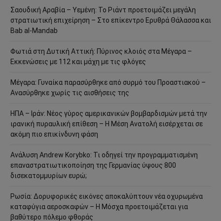
Σαουδική Αραβία – Υεμένη: Το Ριάντ προετοιμάζει μεγάλη
στρατιωτική επιχείρηση – Στο επίκεντρο Ερυθρά Θάλασσα και
Bab al-Mandab
Φωτιά στη Δυτική Αττική: Πύρινος κλοιός στα Μέγαρα –
Εκκενώσεις με 112 και μάχη με τις φλόγες
Μέγαρα: Γυναίκα παρασύρθηκε από συρμό του Προαστιακού –
Ανασύρθηκε χωρίς τις αισθήσεις της
ΗΠΑ – Ιράν: Νέος γύρος αμερικανικών βομβαρδισμών μετά την
ιρανική πυραυλική επίθεση – Η Μέση Ανατολή εισέρχεται σε
ακόμη πιο επικίνδυνη φάση
Ανάλυση Andrew Korybko: Τι οδηγεί την προγραμματισμένη
επαναστρατιωτικοποίηση της Γερμανίας ύψους 800
δισεκατομμυρίων ευρώ;
Ρωσία: Δορυφορικές εικόνες αποκαλύπτουν νέα οχυρωμένα
καταφύγια αεροσκαφών – Η Μόσχα προετοιμάζεται για
βαθύτερο πόλεμο φθοράς