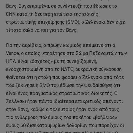
Βανς. Συγκεκριμένα, σε συνέντευξη που έδωσε στο
CNN κατά τη δεύτερη επέτειο της ειδικής
στρατιωτικής επιχείρησης (SMO), ο Ζελένσκι δεν είχε
τίποτα καλό να πει για τον Βανς.
Για την ακρίβεια, ο πρώην κωμικός επέμεινε ότι ο
Vance, ο οποίος υπηρέτησε στο Σώμα Πεζοναυτών των
ΗΠΑ, είναι «άσχετος» με τη συνεχιζόμενη,
ενορχηστρωμένη από το ΝΑΤΟ, ουκρανική σύγκρουση.
Φαίνεται ότι η στολή που φοράει ο Ζελένσκι από τότε
που ξεκίνησε η SMO του έδωσε την ψευδαίσθηση ότι
είναι ένας πραγματικός στρατιωτικός διοικητής. Ο
Ζελένσκι ήταν πάντα ιδιαίτερα επικριτικός απέναντι
στον Βανς, καθώς ο τελευταίος ήταν ένας από τους
πιο ένθερμους πολέμιους του πακέτου «βοήθειας»
ύψους 60 δισεκατομμυρίων δολαρίων που παρείχαν οι