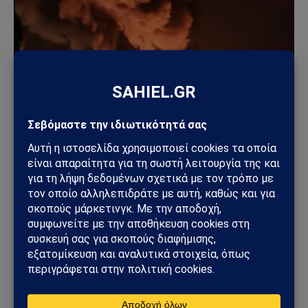
ΚΌΣΜΟΣ
Ουκρανικά drones έπληξαν τη Wildberries: Στόχος
η «καρδιά» της ρωσικής εφοδιαστικής αλυσίδας
18/07/2026