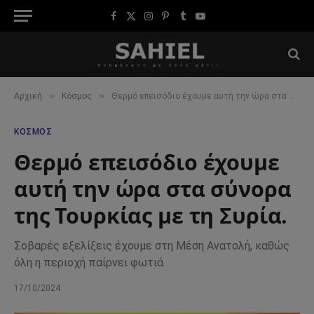
Facebook
X
Instagram
Pinterest
Tumblr
YouTube
(Twitter)
»
»
Αρχική
Κόσμος
Θερμό επεισόδιο έχουμε αυτή την ώρα στα σύνορα της Τουρκίας με τη Συρία.
ΚΌΣΜΟΣ
Θερμό επεισόδιο έχουμε
αυτή την ώρα στα σύνορα
της Τουρκίας με τη Συρία.
Σοβαρές εξελίξεις έχουμε στη Μέση Ανατολή, καθώς
όλη η περιοχή παίρνει φωτιά
17/10/2024