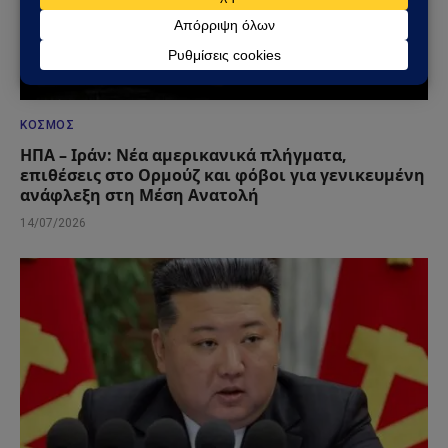
ΚΌΣΜΟΣ
ΗΠΑ – Ιράν: Νέα αμερικανικά πλήγματα,
επιθέσεις στο Ορμούζ και φόβοι για γενικευμένη
ανάφλεξη στη Μέση Ανατολή
14/07/2026