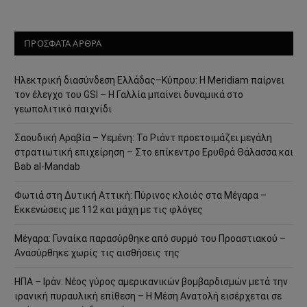
ΠΡΟΣΦΑΤΑ ΑΡΘΡΑ
Ηλεκτρική διασύνδεση Ελλάδας–Κύπρου: Η Meridiam παίρνει
τον έλεγχο του GSI – Η Γαλλία μπαίνει δυναμικά στο
γεωπολιτικό παιχνίδι
Σαουδική Αραβία – Υεμένη: Το Ριάντ προετοιμάζει μεγάλη
στρατιωτική επιχείρηση – Στο επίκεντρο Ερυθρά Θάλασσα και
Bab al-Mandab
Φωτιά στη Δυτική Αττική: Πύρινος κλοιός στα Μέγαρα –
Εκκενώσεις με 112 και μάχη με τις φλόγες
Μέγαρα: Γυναίκα παρασύρθηκε από συρμό του Προαστιακού –
Ανασύρθηκε χωρίς τις αισθήσεις της
ΗΠΑ – Ιράν: Νέος γύρος αμερικανικών βομβαρδισμών μετά την
ιρανική πυραυλική επίθεση – Η Μέση Ανατολή εισέρχεται σε