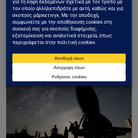
ΚΌΣΜΟΣ
Ουκρανικά drones έπληξαν τη Wildberries: Στόχος
η «καρδιά» της ρωσικής εφοδιαστικής αλυσίδας
18/07/2026