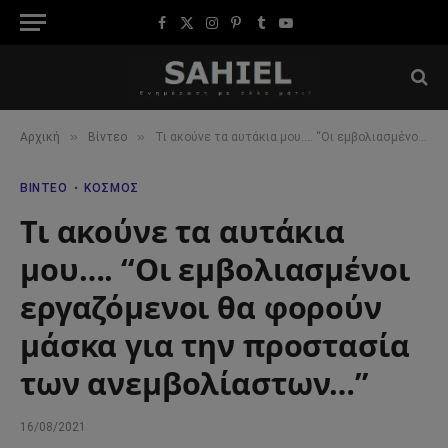
Facebook
X
Instagram
Pinterest
Tumblr
YouTube
(Twitter)
»
»
Αρχική
Βίντεο
Τι ακούνε τα αυτάκια μου…. “Οι εμβολιασμένοι εργαζόμενοι θα φορούν μάσκα για την προστασία των ανεμβολίαστων…”
ΒΊΝΤΕΟ
ΚΌΣΜΟΣ
Τι ακούνε τα αυτάκια
μου…. “Οι εμβολιασμένοι
εργαζόμενοι θα φορούν
μάσκα για την προστασία
των ανεμβολίαστων…”
16/08/2021