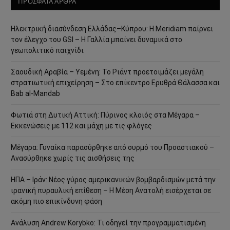
ΠΡΟΣΦΑΤΑ ΑΡΘΡΑ
Ηλεκτρική διασύνδεση Ελλάδας–Κύπρου: Η Meridiam παίρνει
τον έλεγχο του GSI – Η Γαλλία μπαίνει δυναμικά στο
γεωπολιτικό παιχνίδι
Σαουδική Αραβία – Υεμένη: Το Ριάντ προετοιμάζει μεγάλη
στρατιωτική επιχείρηση – Στο επίκεντρο Ερυθρά Θάλασσα και
Bab al-Mandab
Φωτιά στη Δυτική Αττική: Πύρινος κλοιός στα Μέγαρα –
Εκκενώσεις με 112 και μάχη με τις φλόγες
Μέγαρα: Γυναίκα παρασύρθηκε από συρμό του Προαστιακού –
Ανασύρθηκε χωρίς τις αισθήσεις της
ΗΠΑ – Ιράν: Νέος γύρος αμερικανικών βομβαρδισμών μετά την
ιρανική πυραυλική επίθεση – Η Μέση Ανατολή εισέρχεται σε
ακόμη πιο επικίνδυνη φάση
Ανάλυση Andrew Korybko: Τι οδηγεί την προγραμματισμένη